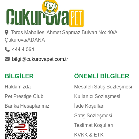
Toros Mahallesi Ahmet Sapmaz Bulvarı No: 40/A
Çukurova/ADANA
444 4 064
bilgi@cukurovapet.com.tr
BILGILER
ÖNEMLI BILGILER
Hakkımızda
Mesafeli Satış Sözleşmesi
Pet Prestige Club
Kullanıcı Sözleşmesi
Banka Hesaplarımız
İade Koşulları
Satış Sözleşmesi
Teslimat Koşulları
KVKK & ETK