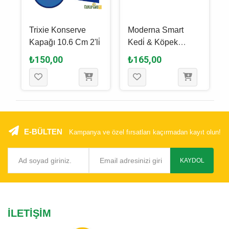
Trixie Konserve
Moderna Smart
u
Kapağı 10.6 Cm 2'li̇
Kedi̇ & Köpek
Mama Kabı No: 2
₺150,00
₺165,00
Gri̇
E-BÜLTEN
Kampanya ve özel fırsatları kaçırmadan kayıt olun!
KAYDOL
İLETIŞIM