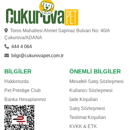
Toros Mahallesi Ahmet Sapmaz Bulvarı No: 40/A
Çukurova/ADANA
444 4 064
bilgi@cukurovapet.com.tr
BILGILER
ÖNEMLI BILGILER
Hakkımızda
Mesafeli Satış Sözleşmesi
Pet Prestige Club
Kullanıcı Sözleşmesi
Banka Hesaplarımız
İade Koşulları
Satış Sözleşmesi
Teslimat Koşulları
KVKK & ETK