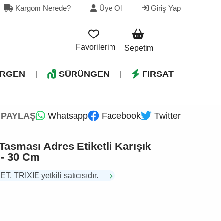
Kargom Nerede?
Üye Ol
Giriş Yap
Favorilerim
Sepetim
İRGEN
SÜRÜNGEN
FIRSAT
|
|
PAYLAŞ
Whatsapp
Facebook
Twitter
Tasması Adres Etiketli Karışık
 - 30 Cm
TRIXIE yetkili satıcısıdır.