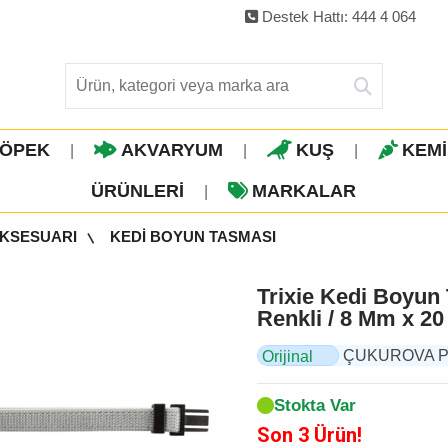
Destek Hattı: 444 4 064
ÖPEK
AKVARYUM
KUŞ
KEM
|
|
|
ÜRÜNLERI
MARKALAR
|
AKSESUARI
KEDİ BOYUN TASMASI
Trixie Kedi Boyun 
Renkli / 8 Mm x 20
ÇUKUROVA PET, 
Orijinal
Ürün
Stokta Var
Son 3 Ürün!