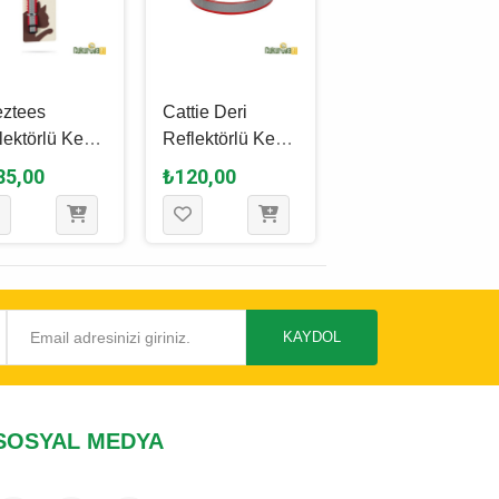
ztees
Cattie Deri
Cattie Deri
lektörlü Kedi
Reflektörlü Kedi
Nazar Boncuklu
un Tasması
Boyun Tasması
Kedi Boyun
85,00
₺120,00
₺130,00
mızı 31 Cm
Kırmızı S / 1 Mm
Tasması Koyu
x 18 - 22 Cm
Kahverengi L /
1.2 Mm x 25 - 29
Cm
KAYDOL
SOSYAL MEDYA