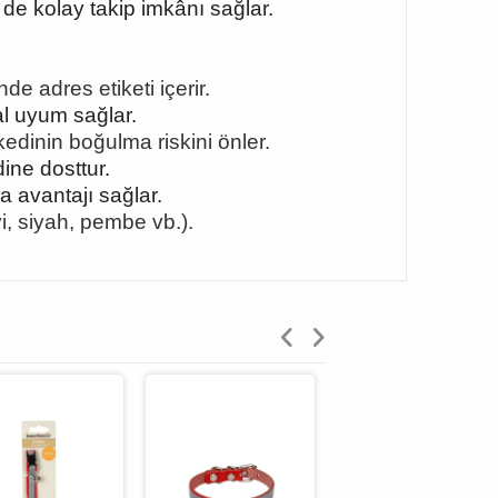
de kolay takip imkânı sağlar.
de adres etiketi içerir.
al uyum sağlar.
 kedinin bo
ğulma riskini önler.
ine dosttur.
 avantajı sağlar.
vi, siyah, pembe vb.).