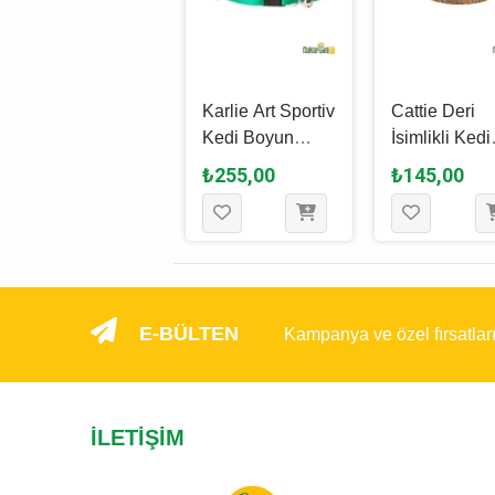
Cattie Deri
Karlie Art Sportiv
Cattie Deri
Nazar Boncuklu
Kedi Boyun
İsimlikli Kedi
Kedi Boyun
Tasması Yeşil M
Boyun Tasma
₺115,00
₺255,00
₺145,00
Tasması Kırmızı
/ 10 Mm x 30 Cm
Kahverengi L
S / 1 Mm x 18 -
1.2 Mm x 25 
22 Cm
Cm
E-BÜLTEN
Kampanya ve özel fırsatlar
İLETIŞIM