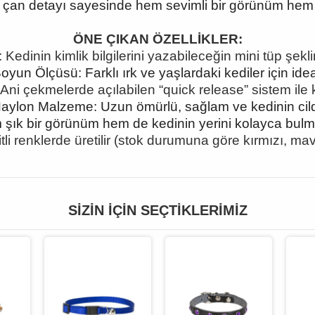
a çan detayı sayesinde hem sevimli bir görünüm hem 
ÖNE ÇIKAN ÖZELLİKLER:
 Kedinin kimlik bilgilerini yazabileceğin mini tüp şeklin
Boyun Ölçüsü: Farklı ırk ve yaşlardaki kediler için ide
 Ani çekmelerde açılabilen
“quick release” sistem ile
aylon Malzeme: Uzun ömürlü, sağlam ve kedinin cild
şık bir görünüm hem de kedinin yerini kolayca bulma
itli renklerde üretilir (stok durumuna göre kırmızı, ma
SIZIN İÇIN SEÇTIKLERIMIZ