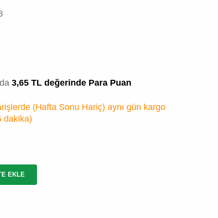
3
zda
3,65 TL değerinde Para Puan
rişlerde (Hafta Sonu Hariç) aynı gün kargo
5 dakika
)
TE EKLE