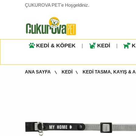
ÇUKUROVA PET'e Hoşgeldiniz.
KEDİ & KÖPEK
KEDİ
K
|
|
ANA SAYFA
KEDİ
KEDİ TASMA, KAYIŞ & 