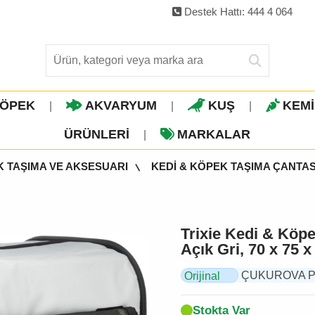
Destek Hattı: 444 4 064
ÖPEK
AKVARYUM
KUŞ
KEM
|
|
|
ÜRÜNLERI
MARKALAR
|
K TAŞIMA VE AKSESUARI
KEDİ & KÖPEK TAŞIMA ÇANTAS
Trixie Kedi & Köpe
Açık Gri, 70 x 75 
ÇUKUROVA PET, 
Orijinal
Ürün
Stokta Var