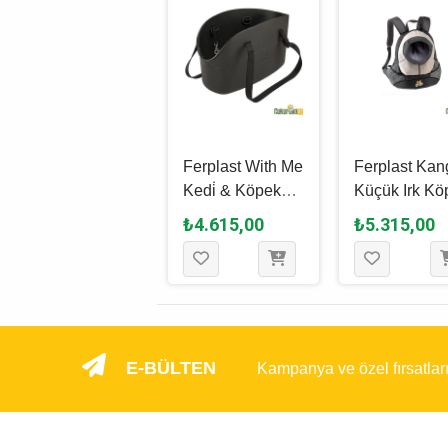
Trixie Kedi &
Ferplast With Me
Ferplast Ka
Köpek Taşıma
Kedi̇ & Köpek
Küçük Irk Kö
Çantası M, Koyu
Taşıma Çantası
Sırt Çantası 
₺5.060,00
₺4.615,00
₺5.315,00
Gri - Açık Gri, 55
Si̇yah 14 x 35 x
20 x 43 Cm - 
x 65 x 80 Cm
22 Cm
- L
E-BÜLTEN
Kampanya ve özel fırsatlar