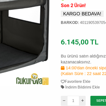
Son 2 Ürün!
KARGO BEDAVA!
BARKOD:
401190539705
6.145,00 TL
Bu ürünü satın aldığını
kazanacaksınız.
14:00'dan önceki sipa
(Kalan Süre :
22 saat 2
Favorilere Ekle
İndirim Bildirimi Ekle
SEPE