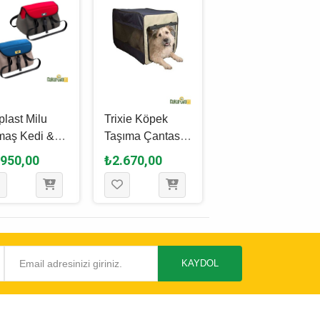
plast Milu
Trixie Köpek
Ferplast Trolley
aş Kedi &
Taşıma Çantası
Tekerlekli̇ Kedi̇ &
ek Taşıma
Yumuşak S - M -
Köpek Taşıma
.950,00
₺2.670,00
₺8.740,00
tası 37 x 21
50 X 52 X 76 Cm
Çantası
2 Cm - Karışık
kli
KAYDOL