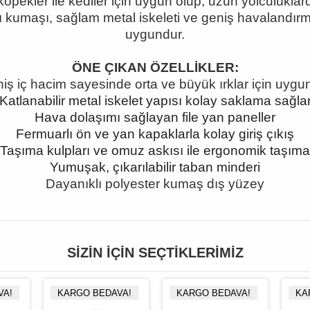
 köpekler ile kediler için uygun olup, uzun yolculukl
ı kumaşı, sağlam metal iskeleti ve geniş havalandırm
uygundur.
ÖNE ÇIKAN ÖZELLİKLER:
iş iç hacim sayesinde orta ve büyük ırklar için uygu
Katlanabilir metal iskelet yapısı kolay saklama sağla
Hava dolaşımı sağlayan file yan paneller
Fermuarlı ön ve yan kapaklarla kolay giriş çıkış
Taşıma kulpları ve omuz askısı ile ergonomik taşıma
Yumuşak, çıkarılabilir taban minderi
Dayanıklı polyester kumaş dış yüzey
SIZIN İÇIN SEÇTIKLERIMIZ
VA!
KARGO BEDAVA!
KARGO BEDAVA!
KA