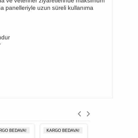
arda ve veteriner ziyaretlerinde maksimum
a panelleriyle uzun süreli kullanıma
ndur
r
RGO BEDAVA!
KARGO BEDAVA!
KARGO BEDAVA!