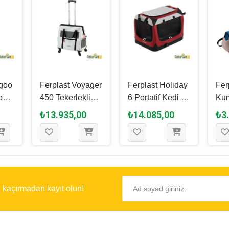
ngoo
Ferplast Voyager
Ferplast Holiday
Fer
pek
450 Tekerlekli
6 Portatif Kedi &
Kum
41 x
Kedi & Köpek
Köpek Taşıma
Köp
₺13.935,00
₺14.085,00
₺3
Gri̇
Taşıma Çantası
Çantası 70 x 52
Çan
Beyaz - 46 x 26 x
x 52 Cm
x 2
48 Cm
Ren
ı kaçırmadan kayıt olun!