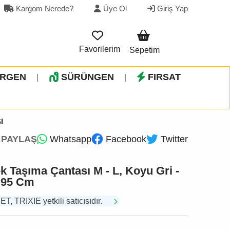
Kargom Nerede?
Üye Ol
Giriş Yap
Favorilerim
Sepetim
İRGEN
SÜRÜNGEN
FIRSAT
|
|
I
PAYLAŞ
Whatsapp
Facebook
Twitter
k Taşıma Çantası M - L, Koyu Gri -
x 95 Cm
TRIXIE yetkili satıcısıdır.