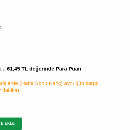
4
zda
61,45 TL değerinde Para Puan
rişlerde (Hafta Sonu Hariç) aynı gün kargo
2 dakika
)
TE EKLE