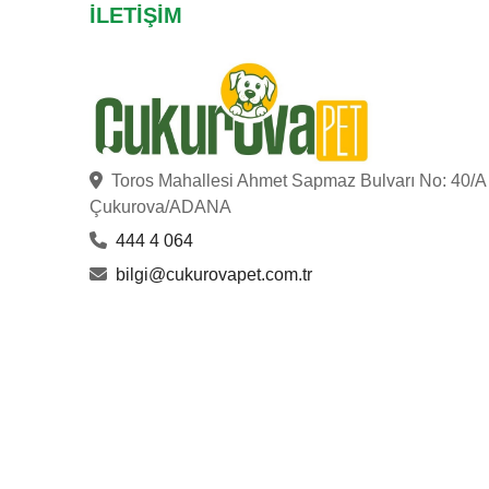
İLETIŞIM
Toros Mahallesi Ahmet Sapmaz Bulvarı No: 40/A
Çukurova/ADANA
444 4 064
bilgi@cukurovapet.com.tr
ÇUKUROVA PET
© Copyright 2023
. Hakları Saklıdır.