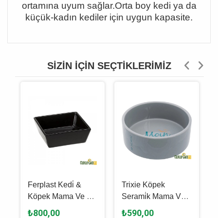
ortamına uyum sağlar.Orta boy kedi ya da
küçük-kadın kediler için uygun kapasite.
SIZIN İÇIN SEÇTIKLERIMIZ
Ferplast Kedi̇ &
Trixie Köpek
Köpek Mama Ve Su
Serami̇k Mama Ve
Kabı Altair 14 -
Su Kabı 800 Ml 16
₺800,00
₺590,00