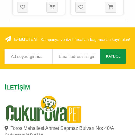
Si̇yah
Cm Gri̇
E-BÜLTEN
Kampanya ve özel fırsatları kaçırmadan kayıt olun!
KAYDOL
İLETIŞIM
Toros Mahallesi Ahmet Sapmaz Bulvarı No: 40/A