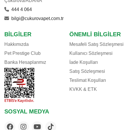
Çukurova/ADANA
444 4 064
bilgi@cukurovapet.com.tr
BILGILER
ÖNEMLI BILGILER
Hakkımızda
Mesafeli Satış Sözleşmesi
Pet Prestige Club
Kullanıcı Sözleşmesi
Banka Hesaplarımız
İade Koşulları
Satış Sözleşmesi
Teslimat Koşulları
KVKK & ETK
SOSYAL MEDYA