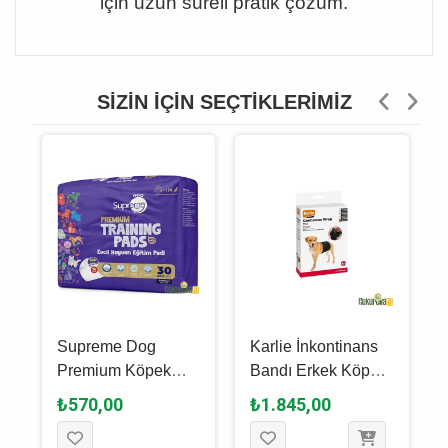
için uzun süreli pratik çözüm.
SIZIN İÇIN SEÇTIKLERIMIZ
Supreme Dog
Karlie İnkontinans
Premium Köpek
Bandı Erkek Köpek
m
Eğitim Pedi 60 x 90
Alt Bezi 90 x 30 Cm
₺570,00
₺1.845,00
Cm / 30 Adet