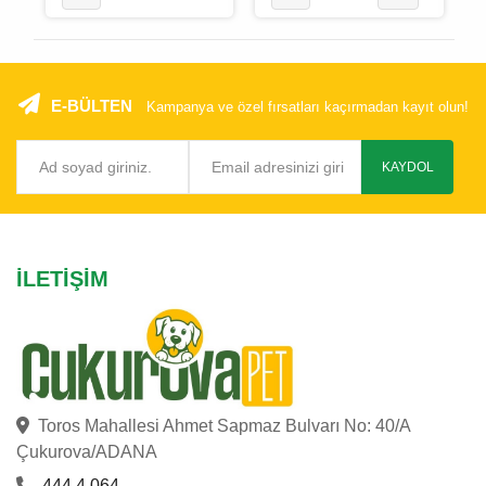
E-BÜLTEN
Kampanya ve özel fırsatları kaçırmadan kayıt olun!
KAYDOL
İLETIŞIM
Toros Mahallesi Ahmet Sapmaz Bulvarı No: 40/A
Çukurova/ADANA
444 4 064