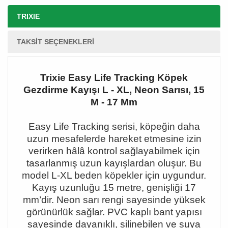
TRIXIE
TAKSIT SEÇENEKLERI
Trixie Easy Life Tracking Köpek
Gezdirme Kayışı L - XL, Neon Sarısı, 15
M - 17 Mm
Easy Life Tracking serisi, köpeğin daha
uzun mesafelerde hareket etmesine izin
verirken hâlâ kontrol sağlayabilmek için
tasarlanmış uzun kayışlardan oluşur. Bu
model L-XL beden köpekler için uygundur.
Kayış uzunluğu 15 metre, genişliği 17
mm
’dir. Neon sar
ı rengi sayesinde yüksek
görünürlük sağlar. PVC kaplı bant yapısı
sayesinde dayanıklı, silinebilen ve suya