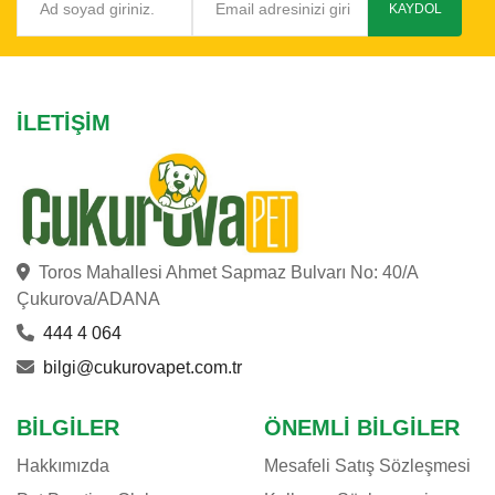
KAYDOL
İLETIŞIM
Toros Mahallesi Ahmet Sapmaz Bulvarı No: 40/A
Çukurova/ADANA
444 4 064
bilgi@cukurovapet.com.tr
BILGILER
ÖNEMLI BILGILER
Hakkımızda
Mesafeli Satış Sözleşmesi