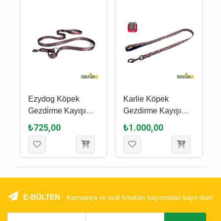
Ezydog Köpek
Karlie Köpek
Gezdi̇rme Kayışı
Gezdirme Kayışı
Leash Vario 4 Lite
100 Cm
₺725,00
₺1.000,00
180 Cm -
Kahverengi̇
E-BÜLTEN
Kampanya ve özel fırsatları kaçırmadan kayıt olun!