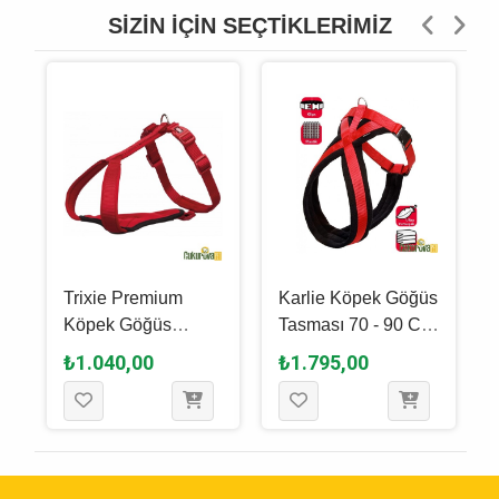
SIZIN İÇIN SEÇTIKLERIMIZ
s
Trixie Premium
Karlie Köpek Göğüs
-
Köpek Göğüs
Tasması 70 - 90 Cm
Tasması Xs 33 - 42
Siyah - Kırmızı
₺1.040,00
₺1.795,00
Cm x 10 Mm -
Kırmızı