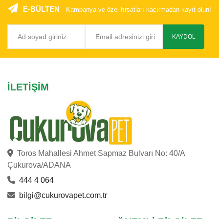
E-BÜLTEN
Kampanya ve özel fırsatları kaçırmadan kayıt olun!
KAYDOL
İLETIŞIM
Toros Mahallesi Ahmet Sapmaz Bulvarı No: 40/A
Çukurova/ADANA
444 4 064
bilgi@cukurovapet.com.tr