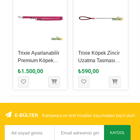
Trixie Ayarlanabi̇li̇r
Trixie Köpek Zi̇nci̇r
Premium Köpek
Uzatma Tasması
Gezdi̇rme Kayışı 2
Kırmızı - 1 M x 3 Mm
₺1.500,00
₺590,00
M - 20 Mm - Fuşya
E-BÜLTEN
Kampanya ve özel fırsatları kaçırmadan kayıt olun!
KAYDOL