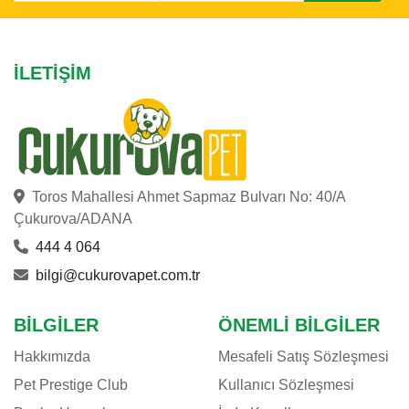
İLETIŞIM
Toros Mahallesi Ahmet Sapmaz Bulvarı No: 40/A
Çukurova/ADANA
444 4 064
bilgi@cukurovapet.com.tr
BILGILER
ÖNEMLI BILGILER
Hakkımızda
Mesafeli Satış Sözleşmesi
Pet Prestige Club
Kullanıcı Sözleşmesi