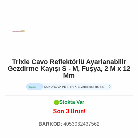
Trixie Cavo Reflektörlü Ayarlanabilir
Gezdirme Kayışı S - M, Fuşya, 2 M x 12
Mm
ÇUKUROVA PET, TRIXIE yetkili satıcısıdır.
Orijinal
Ürün
Stokta Var
Son 3 Ürün!
BARKOD:
4053032437562