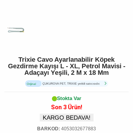
Trixie Cavo Ayarlanabilir Köpek
Gezdirme Kayışı L - XL, Petrol Mavisi -
Adaçayı Yeşili, 2 M x 18 Mm
ÇUKUROVA PET, TRIXIE yetkili satıcısıdır.
Orijinal
Ürün
Stokta Var
Son 3 Ürün!
KARGO BEDAVA!
BARKOD:
4053032677883