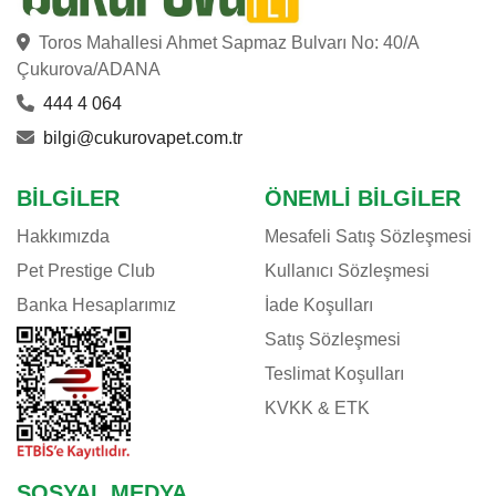
Toros Mahallesi Ahmet Sapmaz Bulvarı No: 40/A
Çukurova/ADANA
444 4 064
bilgi@cukurovapet.com.tr
BILGILER
ÖNEMLI BILGILER
Hakkımızda
Mesafeli Satış Sözleşmesi
Pet Prestige Club
Kullanıcı Sözleşmesi
Banka Hesaplarımız
İade Koşulları
Satış Sözleşmesi
Teslimat Koşulları
KVKK & ETK
SOSYAL MEDYA