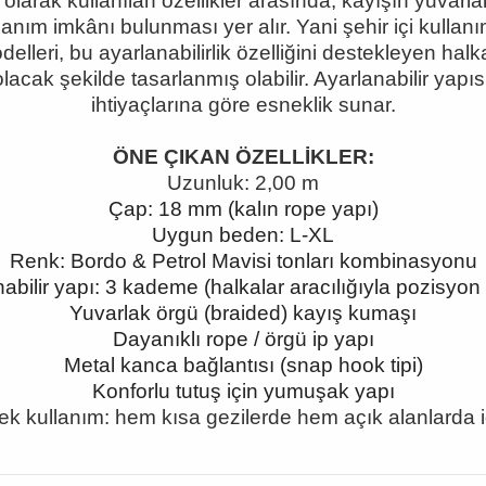
l olarak kullanılan özellikler arasında, kayışın yuva
ullanım imkânı bulunması yer alır. Yani şehir içi kulla
elleri, bu ayarlanabilirlik özelliğini destekleyen halk
cak şekilde tasarlanmış olabilir. Ayarlanabilir yapı
ihtiyaçlarına göre esneklik sunar.
ÖNE ÇIKAN ÖZELLİKLER:
Uzunluk: 2,00 m
Çap: 18 mm (kalın rope yapı)
Uygun beden: L-XL
Renk: Bordo & Petrol Mavisi tonları kombinasyonu
abilir yapı: 3 kademe (halkalar aracılığıyla pozisyon
Yuvarlak örgü (braided) kayış kumaşı
Dayanıklı rope / örgü ip yapı
Metal kanca bağlantısı (snap hook tipi)
Konforlu tutuş için yumuşak yapı
k kullanım: hem kısa gezilerde hem açık alanlarda 