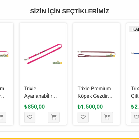
SIZIN İÇIN SEÇTIKLERIMIZ
KA
um
Trixie
Trixie Premium
Tri
rme
Ayarlanabi̇li̇r
Köpek Gezdirme
Çif
,
Premium Köpek
Kayışı L - XL,
Aya
₺850,00
₺1.500,00
₺2
 25
Gezdi̇rme Kayışı
Bordo, 1 M - 25
Köp
2 M - 15 Mm -
Mm
Kay
Fuşya
Lac
20