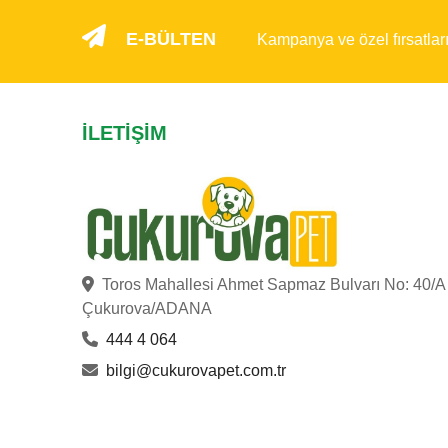
E-BÜLTEN
Kampanya ve özel fırsatlar
İLETIŞIM
Toros Mahallesi Ahmet Sapmaz Bulvarı No: 40/A
Çukurova/ADANA
444 4 064
bilgi@cukurovapet.com.tr