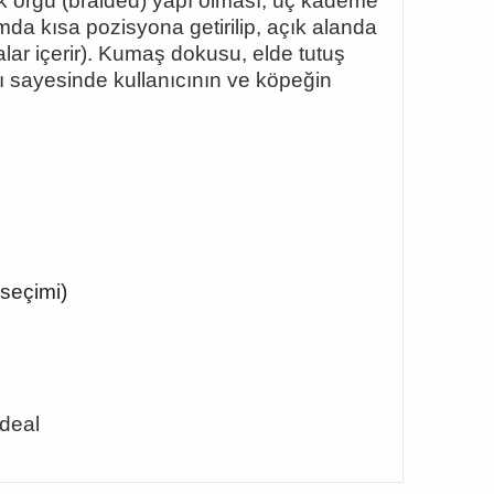
rlak örgü (braided) yapı olması, üç kademe
nımda kısa pozisyona getirilip, açık alanda
alar içerir). Kumaş dokusu, elde tutuş
sı sayesinde kullanıcının ve köpeğin
 seçimi)
ideal