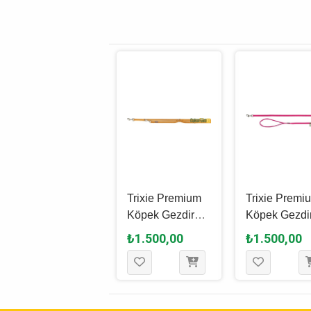
KARGO BEDAVA!
Trixie Cavo
Trixie Premium
Trixie Premi
Ayarlanabilir
Köpek Gezdirme
Köpek Gezdi
Köpek Gezdirme
Kayışı M - L,
Kayışı L - XL
₺2.215,00
₺1.500,00
₺1.500,00
Kayışı L - XL, Su
Hardal Sarısı, 2
Fuşya, 1 M -
Yeşili - Grii, 2 M
M - 20 Mm
Mm
x 18 Mm