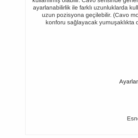
kullanılmış olabilir. Cavo serisinde gene
ayarlanabilirlik ile farklı uzunluklarda k
uzun pozisyona geçilebilir. (Cavo mod
konforu sağlayacak yumuşaklıkta ola
Ayarlan
Esne