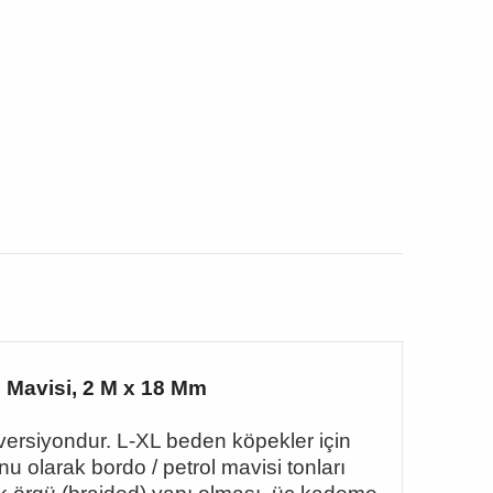
l Mavisi, 2 M x 18 Mm
ir versiyondur. L-XL beden köpekler için
 olarak bordo / petrol mavisi tonları