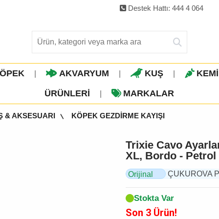
Destek Hattı: 444 4 064
ÖPEK
AKVARYUM
KUŞ
KEM
|
|
|
ÜRÜNLERI
MARKALAR
|
Ş & AKSESUARI
KÖPEK GEZDİRME KAYIŞI
Trixie Cavo Ayarla
XL, Bordo - Petrol
ÇUKUROVA PET, 
Orijinal
Ürün
Stokta Var
Son 3 Ürün!