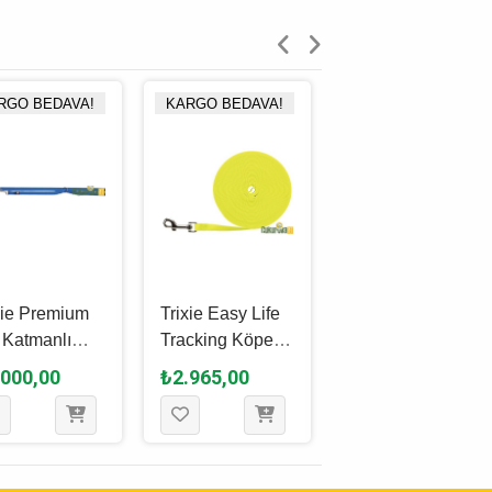
RGO BEDAVA!
KARGO BEDAVA!
xie Premium
Trixie Easy Life
Karlie Köpek
t Katmanlı
Tracking Köpek
Gezdirme Kayışı
rlanabilir
Gezdirme Kayışı
Mavi 100 Cm x 1
.000,00
₺2.965,00
₺310,00
ek Gezdirme
S - M, Neon
Mm
ışı M - L,
Sarısı, 10 M - 13
iverti, 2 M x
Mm
 Mm