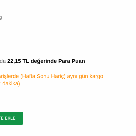
9
zda
22,15 TL değerinde Para Puan
rişlerde (Hafta Sonu Hariç) aynı gün kargo
7 dakika
)
TE EKLE