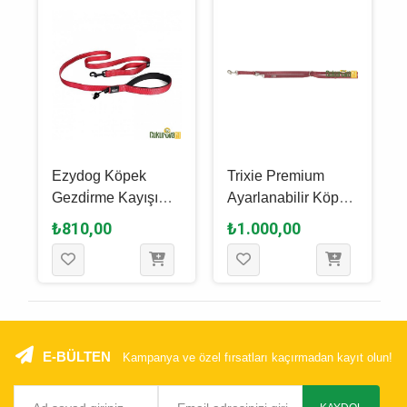
Ezydog Köpek
Trixie Premium
-
Gezdi̇rme Kayışı
Ayarlanabilir Köpek
Leashes Trainer
Gezdirme Kayışı Xs,
₺810,00
₺1.000,00
Soft 181 Cm -
Bordo, 2 M - 10 Mm
m
Kırmızı
E-BÜLTEN
Kampanya ve özel fırsatları kaçırmadan kayıt olun!