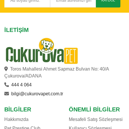
KAYDOL
İLETIŞIM
Toros Mahallesi Ahmet Sapmaz Bulvarı No: 40/A
Çukurova/ADANA
444 4 064
bilgi@cukurovapet.com.tr
BILGILER
ÖNEMLI BILGILER
Hakkımızda
Mesafeli Satış Sözleşmesi
Pet Prestige Club
Kullanıcı Sözleşmesi