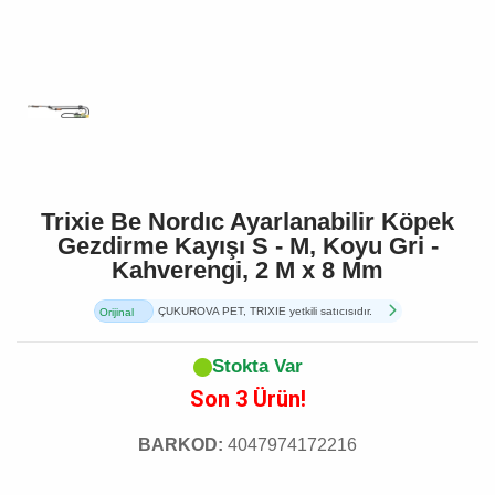
Trixie Be Nordıc Ayarlanabilir Köpek
Gezdirme Kayışı S - M, Koyu Gri -
Kahverengi, 2 M x 8 Mm
ÇUKUROVA PET, TRIXIE yetkili satıcısıdır.
Orijinal
Ürün
Stokta Var
Son 3 Ürün!
BARKOD:
4047974172216