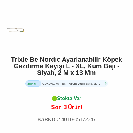
Trixie Be Nordıc Ayarlanabilir Köpek
Gezdirme Kayışı L - XL, Kum Beji -
Siyah, 2 M x 13 Mm
ÇUKUROVA PET, TRIXIE yetkili satıcısıdır.
Orijinal
Ürün
Stokta Var
Son 3 Ürün!
BARKOD:
4011905172347