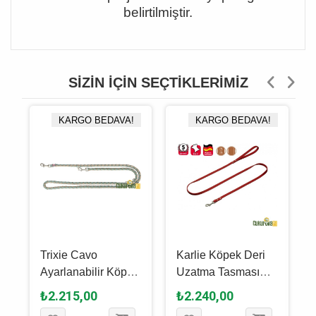
belirtilmiştir.
SIZIN İÇIN SEÇTIKLERIMIZ
KARGO BEDAVA!
KARGO BEDAVA!
Trixie Cavo
Karlie Köpek Deri
Ayarlanabilir Köpek
Uzatma Tasması
Gezdirme Kayışı L -
Kırmızı 100 Cm 20
₺2.215,00
₺2.240,00
XL, Kum Beji -
Mm