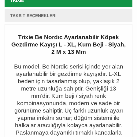
TRIXIE
TAKSIT SEÇENEKLERI
Trixie Be Nordıc Ayarlanabilir Köpek
Gezdirme Kayışı L - XL, Kum Beji - Siyah,
2 M x 13 Mm
Bu model, Be Nordic serisi içinde yer alan
ayarlanabilir bir gezdirme kayışıdır. L-XL
beden için tasarlanmış olup, yaklaşık 2
metre uzunluğa sahiptir. Genişliği 13
mm
’dir. Kum beji / siyah renk
kombinasyonunda, modern ve sade bir
görünüme sahiptir. Üç farkl
ı uzunluk ayarı
yapma imkânı sunar; düğüm sistemi ile
halkalar aracılığıyla kolayca ayarlanabilir.
Paslanmaya dayanıklı tırnaklı kancalarla