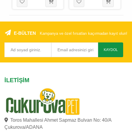
Adaçayı Yeşili, 2 M
x 18 Mm
E-BÜLTEN
Kampanya ve özel fırsatları kaçırmadan kayıt olun!
KAYDOL
İLETIŞIM
Toros Mahallesi Ahmet Sapmaz Bulvarı No: 40/A
Çukurova/ADANA