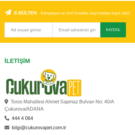
E-BÜLTEN
Kampanya ve özel fırsatları kaçırmadan kayıt olun!
KAYDOL
İLETIŞIM
Toros Mahallesi Ahmet Sapmaz Bulvarı No: 40/A
Çukurova/ADANA
444 4 064
bilgi@cukurovapet.com.tr