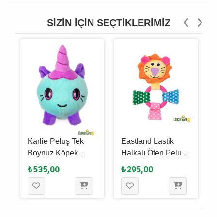
SIZIN İÇIN SEÇTIKLERIMIZ
Karlie Peluş Tek
Eastland Lastik
Boynuz Köpek
Halkalı Öten Peluş
Oyuncağı 11 x 10 x
Aslan Köpek
₺535,00
₺295,00
11 Cm
Oyuncağı 20 Cm