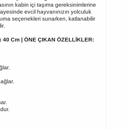
asının kabin içi taşıma gereksinimlerine
sayesinde evcil hayvanınızın yolculuk
şıma seçenekleri sunarken, katlanabilir
r.
23 x 40 Cm | ÖNE ÇIKAN ÖZELLİKLER:
lar.
ağlar.
ar.
dur.