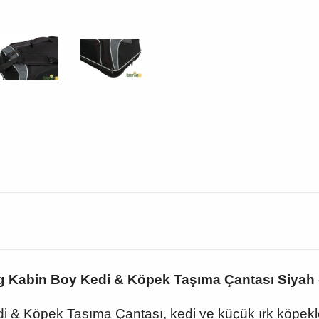
ng Kabin Boy Kedi & Köpek Taşıma Çantası Siyah -
di & Köpek Taşıma Çantası, kedi ve küçük ırk köpekl