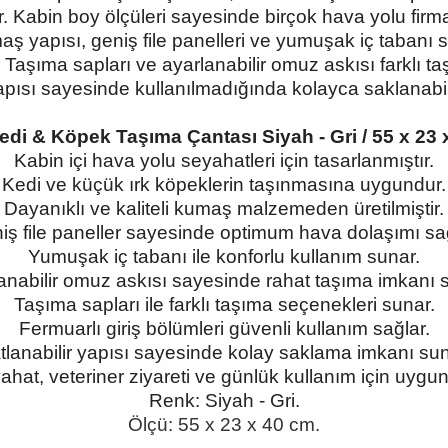
ır. Kabin boy ölçüleri sayesinde birçok hava yolu firm
ş yapısı, geniş file panelleri ve yumuşak iç tabanı 
Taşıma sapları ve ayarlanabilir omuz askısı farklı ta
apısı sayesinde kullanılmadığında kolayca saklanabili
 Kedi & Köpek Taşıma Çantası Siyah - Gri / 55 x 
Kabin içi hava yolu seyahatleri için tasarlanmıştır.
Kedi ve küçük ırk köpeklerin taşınmasına uygundur.
Dayanıklı ve kaliteli kumaş malzemeden üretilmiştir.
iş file paneller sayesinde optimum hava dolaşımı sağ
Yumuşak iç tabanı ile konforlu kullanım sunar.
anabilir omuz askısı sayesinde rahat taşıma imkanı s
Taşıma sapları ile farklı taşıma seçenekleri sunar.
Fermuarlı giriş bölümleri güvenli kullanım sağlar.
tlanabilir yapısı sayesinde kolay saklama imkanı sun
ahat, veteriner ziyareti ve günlük kullanım için uygun
Renk: Siyah - Gri.
Ölçü: 55 x 23 x 40 cm.