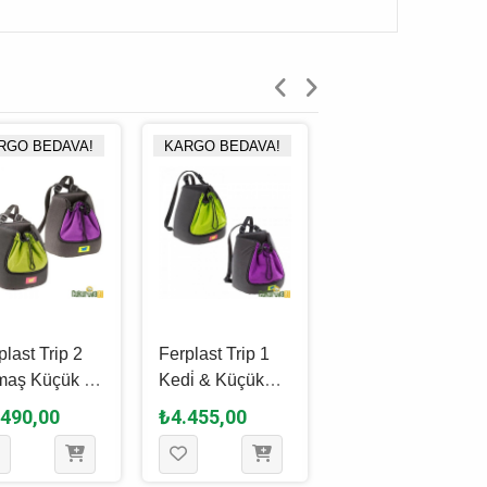
RGO BEDAVA!
KARGO BEDAVA!
KARGO BEDAVA!
plast Trip 2
Ferplast Trip 1
Ferplast Carrier
aş Küçük Irk
Kedi̇ & Küçük
Malibu Kedi̇ &
ek Ve Kedi̇
Köpek Kumaş
Köpek Taşıma
.490,00
₺4.455,00
₺3.785,00
ıma Çantası
Taşıma Çantası
Çantası 33 x
x 33 Cm
28 x 18 x 29 Cm
21.5 x 24 Cm