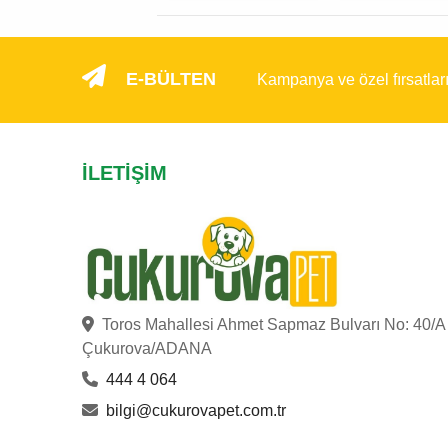
E-BÜLTEN
Kampanya ve özel fırsatlar
İLETIŞIM
Toros Mahallesi Ahmet Sapmaz Bulvarı No: 40/A
Çukurova/ADANA
444 4 064
bilgi@cukurovapet.com.tr