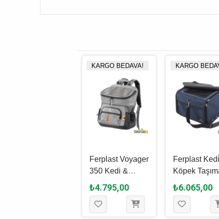
KARGO BEDAVA!
KARGO BEDAVA!
KARGO BEDA
Ferplast Kedi̇ &
Ferplast Voyager
Ferplast Kedi
Köpek Borsello
350 Kedi &
Köpek Taşım
60 Taşıma
Köpek Taşıma
Çantası Arca
₺5.010,00
₺4.795,00
₺6.065,00
Çantası Mavi̇ 48
Çantası Gri - 29
Dog Car - M
x 26 x 26 Cm
x 21 x 36 Cm