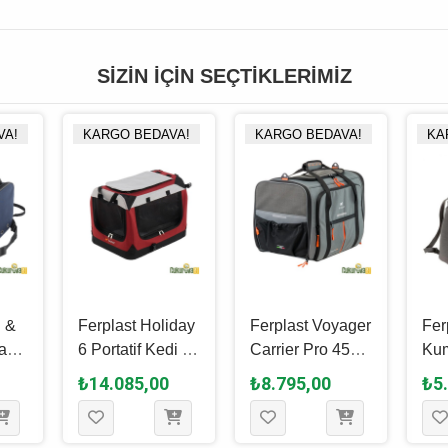
SIZIN İÇIN SEÇTIKLERIMIZ
VA!
KARGO BEDAVA!
KARGO BEDAVA!
KA
̇ &
Ferplast Holiday
Ferplast Voyager
Fer
a
6 Portatif Kedi &
Carrier Pro 450
Kum
Köpek Taşıma
Kedi & Köpek
Köp
₺14.085,00
₺8.795,00
₺5
Çantası 70 x 52
Taşıma Çantası
Taş
x 52 Cm
Gri - 50 x 39 x 39
30 
Cm