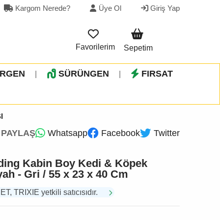
Kargom Nerede?
Üye Ol
Giriş Yap
Favorilerim
Sepetim
İRGEN
SÜRÜNGEN
FIRSAT
|
|
I
PAYLAŞ
Whatsapp
Facebook
Twitter
arding Kabin Boy Kedi & Köpek
ah - Gri / 55 x 23 x 40 Cm
TRIXIE yetkili satıcısıdır.