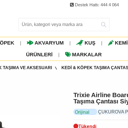
Destek Hattı: 444 4 064
ÖPEK
AKVARYUM
KUŞ
KEM
|
|
|
ÜRÜNLERI
MARKALAR
|
K TAŞIMA VE AKSESUARI
KEDİ & KÖPEK TAŞIMA ÇANTAS
Trixie Airline Bo
Taşıma Çantası Siy
ÇUKUROVA PET, 
Orijinal
Ürün
Tükendi