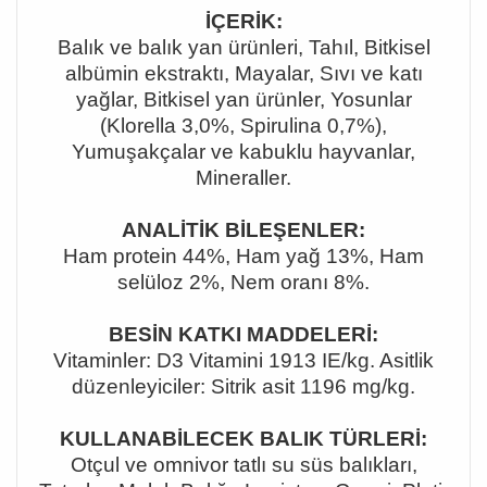
İÇERİK:
Balık ve balık yan ürünleri, Tahıl, Bitkisel
albümin ekstraktı, Mayalar, Sıvı ve katı
yağlar, Bitkisel yan ürünler, Yosunlar
(Klorella 3,0%, Spirulina 0,7%),
Yumuşakçalar ve kabuklu hayvanlar,
Mineraller.
ANALİTİK BİLEŞENLER:
Ham protein 44%, Ham yağ 13%, Ham
selüloz 2%, Nem oranı 8%.
BESİN KATKI MADDELERİ:
Vitaminler: D3 Vitamini 1913 IE/kg. Asitlik
düzenleyiciler: Sitrik asit 1196 mg/kg.
KULLANABİLECEK BALIK TÜRLERİ:
Otçul ve omnivor tatlı su süs balıkları,