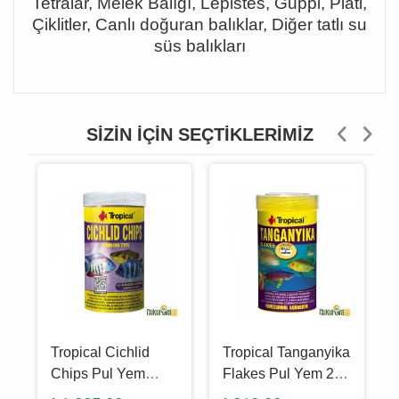
Tetralar, Melek Balığı, Lepistes, Guppi, Plati,
Çiklitler, Canlı doğuran balıklar, Diğer tatlı su
süs balıkları
SIZIN İÇIN SEÇTIKLERIMIZ
Tropical Cichlid
Tropical Tanganyika
0
Chips Pul Yem
Flakes Pul Yem 250
1000 Ml - 520 Gr
Ml - 50 Gr