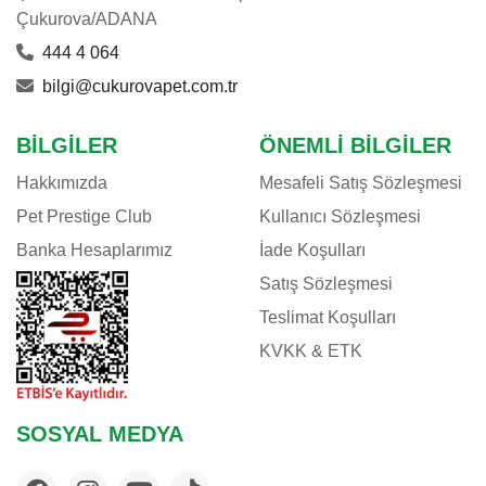
Çukurova/ADANA
444 4 064
bilgi@cukurovapet.com.tr
BILGILER
ÖNEMLI BILGILER
Hakkımızda
Mesafeli Satış Sözleşmesi
Pet Prestige Club
Kullanıcı Sözleşmesi
Banka Hesaplarımız
İade Koşulları
Satış Sözleşmesi
Teslimat Koşulları
KVKK & ETK
SOSYAL MEDYA