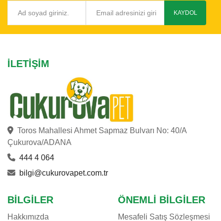
KAYDOL
İLETIŞIM
Toros Mahallesi Ahmet Sapmaz Bulvarı No: 40/A
Çukurova/ADANA
444 4 064
bilgi@cukurovapet.com.tr
BILGILER
ÖNEMLI BILGILER
Hakkımızda
Mesafeli Satış Sözleşmesi