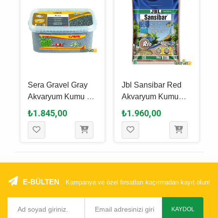
Sera Gravel Gray
Jbl Sansibar Red
Akvaryum Kumu Gri
Akvaryum Kumu
2 - 3 Mm / 3 L
Kırmızı / 0.1 - 0.6
₺1.845,00
₺1.960,00
Mm / 5 Kg
E-BÜLTEN
Kampanya ve özel fırsatları kaçırmadan kayıt olun!
KAYDOL