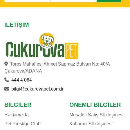
İLETIŞIM
Toros Mahallesi Ahmet Sapmaz Bulvarı No: 40/A
Çukurova/ADANA
444 4 064
bilgi@cukurovapet.com.tr
BILGILER
ÖNEMLI BILGILER
Hakkımızda
Mesafeli Satış Sözleşmesi
Pet Prestige Club
Kullanıcı Sözleşmesi