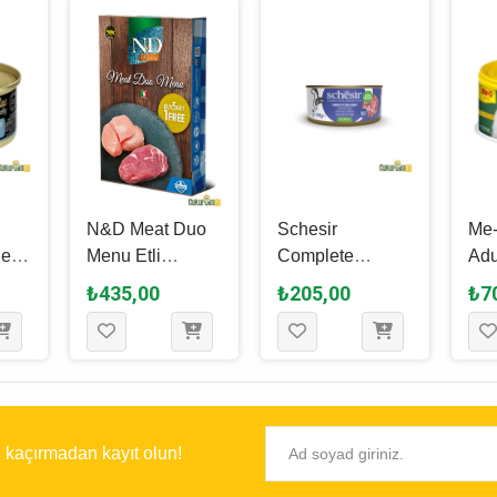
N&D Meat Duo
Schesir
Me-
elly
Menu Etli
Complete
Adu
e
Yetişkin Kedi
Nutrition Ton
Bal
₺435,00
₺205,00
₺7
Yaş Maması 70
Balıklı ve Dana
Yet
Gr - 6 Al 5 Öde
Etli Yetişkin Kedi
Yaş
70
Yaş Maması 140
Gr
Gr
ı kaçırmadan kayıt olun!