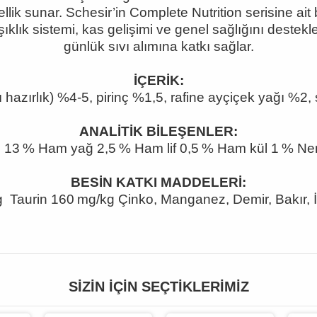
ellik sunar. Schesir
’in Complete Nutrition serisine ait 
ğışıklık sistemi, kas gelişimi ve genel sağlığını dest
günlük sıvı alımına katkı sağlar.
İÇERİK:
ı hazırlık) %4
-5, pirinç %1,5, rafine ayçiçek ya
ğı %2, 
ANALİTİK BİLEŞENLER:
n 13
% Ham ya
ğ 2,5
% Ham lif 0,5 % Ham kül 1 % N
BESİN KATKI MADDELERİ:
g Taurin 160 mg/kg Çinko, Manganez, Demir, Bak
ır,
SIZIN İÇIN SEÇTIKLERIMIZ