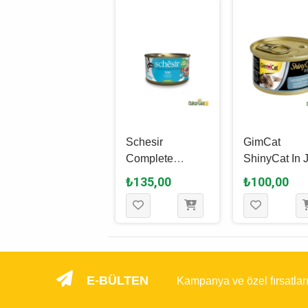
Tomi Somon Ve
Schesir
GimCat
Yumurtalı
Complete
ShinyCat In J
Yetişki̇n Kedi̇
Nutrition In Jelly
Ton Balıklı v
₺45,00
₺135,00
₺100,00
Yaş Maması 100
Ton Balıklı
Karidesli
Gr
Yetişkin Kedi
Yetişkin Kedi
Yaş Maması 85
Yaş Maması 
Gr
Gr
E-BÜLTEN
Kampanya ve özel fırsatlar