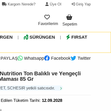
Kargom Nerede?
Üye Ol
Giriş Yap
Favorilerim
Sepetim
İRGEN
SÜRÜNGEN
FIRSAT
|
|
PAYLAŞ
Whatsapp
Facebook
Twitter
utrition Ton Balıklı ve Yengeçli
 Maması 85 Gr
 SCHESIR yetkili satıcısıdır.
 Edilen Tüketim Tarihi:
12.09.2028
8