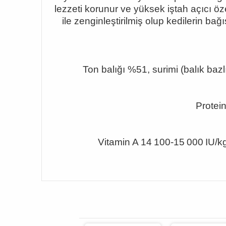
lezzeti korunur ve yüksek iştah açıcı öz
ile zenginle
ştirilmiş olup kedilerin ba
Ton balığı %51, surimi (balık bazl
Protei
Vitamin A 14
100-15 000 IU/k