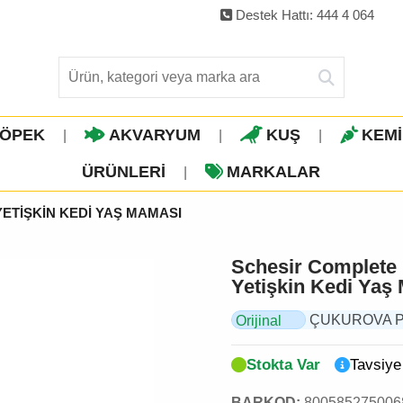
Destek Hattı: 444 4 064
ÖPEK
AKVARYUM
KUŞ
KEM
|
|
|
ÜRÜNLERI
MARKALAR
|
YETİŞKİN KEDİ YAŞ MAMASI
Schesir Complete N
Yetişkin Kedi Yaş
ÇUKUROVA PET,
Orijinal
Ürün
Stokta Var
Tavsiye
BARKOD:
800585275006