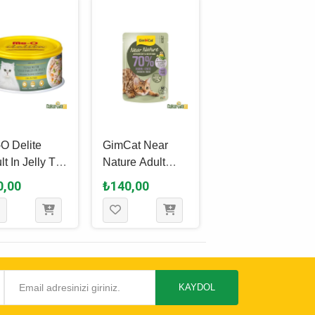
O Delite
GimCat Near
Pro Plan Adult
lt In Jelly Ton
Nature Adult
Delicate Hindili
ığı ve Sebzeli
Tavuklu ve
Yetişkin Kedi
0,00
₺140,00
₺60,00
işkin Kedi
Ördekli Yetişkin
Yaş Maması 85
 Maması 80
Kedi Yaş
Gr
Maması 85 Gr
KAYDOL