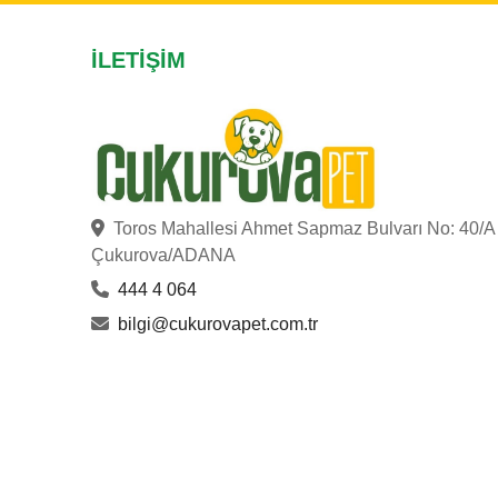
İLETIŞIM
Toros Mahallesi Ahmet Sapmaz Bulvarı No: 40/A
Çukurova/ADANA
444 4 064
bilgi@cukurovapet.com.tr
ÇUKUROVA PET
© Copyright 2023
. Hakları Saklıdır.