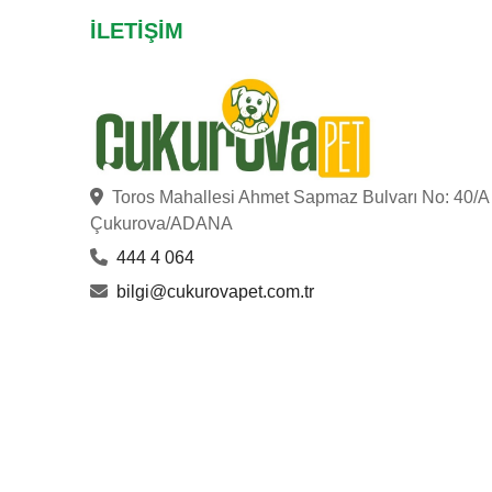
İLETIŞIM
Toros Mahallesi Ahmet Sapmaz Bulvarı No: 40/A
Çukurova/ADANA
444 4 064
bilgi@cukurovapet.com.tr
ÇUKUROVA PET
© Copyright 2023
. Hakları Saklıdır.