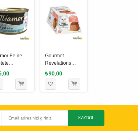
mor Feine
Gourmet
GimCat
tete
Revelations
ShinyCat Jelly
balıklı
Somonlu
Tavuklu Yetişkin
5,00
₺90,00
₺100,00
işkin Kedi
Yetişkin Kedi
Kedi Yaş
 Maması 85
Yaş Maması 57
Maması 70 Gr
Gr - 2 Adet
KAYDOL