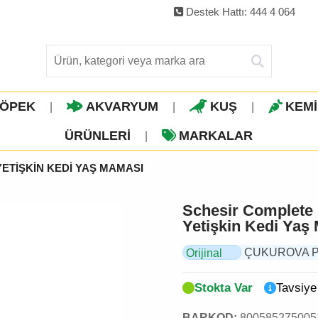
Destek Hattı: 444 4 064
ÖPEK
AKVARYUM
KUŞ
KEM
|
|
|
ÜRÜNLERI
MARKALAR
|
YETİŞKİN KEDİ YAŞ MAMASI
Schesir Complete N
Yetişkin Kedi Yaş
ÇUKUROVA PET,
Orijinal
Ürün
Stokta Var
Tavsiye
BARKOD:
800585275005