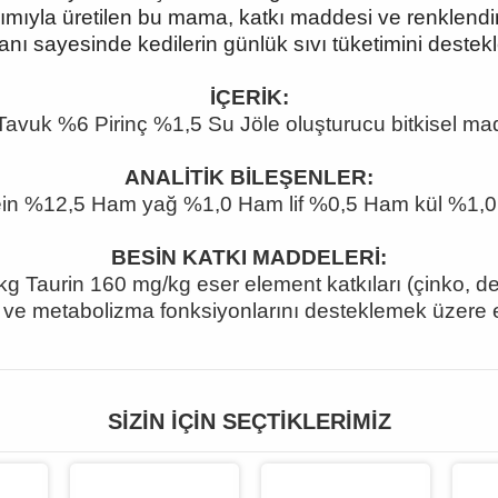
laşımıyla üretilen bu mama, katkı maddesi ve renkle
anı sayesinde kedilerin günlük sıvı tüketimini destekl
İÇERİK:
Tavuk %6 Pirinç %1,5 Su Jöle oluşturucu bitkisel mad
ANALİTİK BİLEŞENLER:
in %12,5 Ham yağ %1,0 Ham lif %0,5 Ham kül %1
BESİN KATKI MADDELERİ:
 Taurin 160 mg/kg eser element katkıları (çinko, demir
ı ve metabolizma fonksiyonlarını desteklemek üzere e
SIZIN İÇIN SEÇTIKLERIMIZ