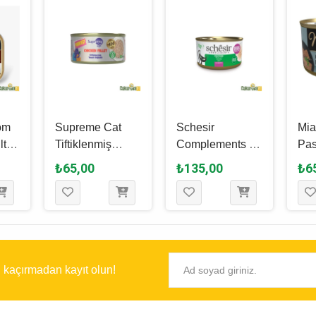
om
Supreme Cat
Schesir
Mia
lt
Tiftiklenmiş
Complements In
Pas
Tavuk Göğüslü
Broth Tavuklu
Ala
₺65,00
₺135,00
₺6
Yetişkin Kedi
Yetişkin Kedi
Yet
100
Yaş Maması 70
Yaş Maması 85
Yaş
Gr
Gr
Gr
ı kaçırmadan kayıt olun!