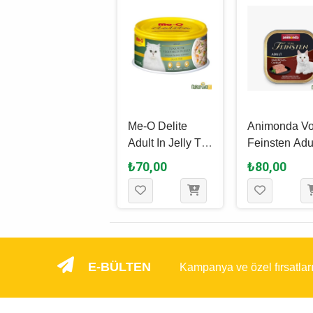
Schesir
Me-O Delite
Animonda V
Complete
Adult In Jelly Ton
Feinsten Adu
Nutrition In Jelly
Balığı ve Sebzeli
Karışık Etli
₺585,00
₺70,00
₺80,00
Ton Balıklı ve
Yetişkin Kedi
Yetişkin Kedi
Levrekli Yetişkin
Yaş Maması 80
Yaş Maması 
Kedi Yaş
Gr
Gr
Maması 6 x 50
Gr
E-BÜLTEN
Kampanya ve özel fırsatlar