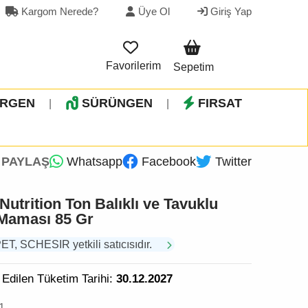
Kargom Nerede?
Üye Ol
Giriş Yap
Favorilerim
Sepetim
İRGEN
SÜRÜNGEN
FIRSAT
|
|
PAYLAŞ
Whatsapp
Facebook
Twitter
utrition Ton Balıklı ve Tavuklu
 Maması 85 Gr
 SCHESIR yetkili satıcısıdır.
 Edilen Tüketim Tarihi:
30.12.2027
1