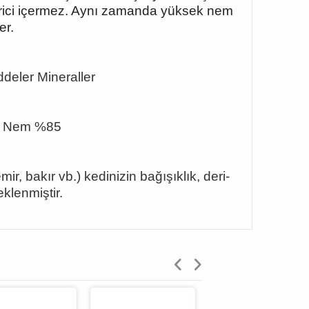
ndirici içermez. Aynı zamanda yüksek nem
er.
deler Mineraller
,0 Nem %85
, bakır vb.) kedinizin bağışıklık, deri-
klenmiştir.