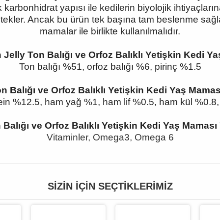
 karbonhidrat yapısı ile kedilerin biyolojik ihtiyaç
stekler. Ancak bu ürün tek başına tam beslenme sağla
mamalar ile birlikte kullanılmalıdır.
elly Ton Balığı ve Orfoz Balıklı Yetişkin Kedi Y
Ton balığı %51, orfoz balığı %6, pirinç %1.5
n Balığı ve Orfoz Balıklı Yetişkin Kedi Yaş Mam
in %12.5, ham yağ %1, ham lif %0.5, ham kül %0.
 Balığı ve Orfoz Balıklı Yetişkin Kedi Yaş Mama
Vitaminler, Omega3, Omega 6
SIZIN İÇIN SEÇTIKLERIMIZ