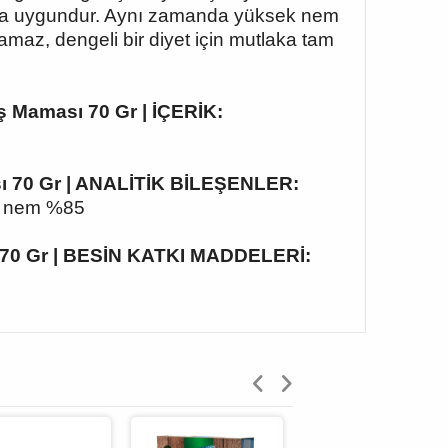
larına uygundur. Aynı zamanda yüksek nem
maz, dengeli bir diyet için mutlaka tam
aş Maması 70 Gr | İÇERİK:
ası 70 Gr | ANALİTİK BİLEŞENLER:
8, nem %85
sı 70 Gr | BESİN KATKI MADDELERİ: