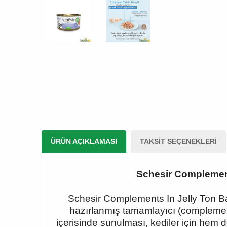
ÜRÜN AÇIKLAMASI
TAKSIT SEÇENEKLERI
Schesir Complements
Schesir Complements In Jelly Ton Balı
hazırlanmış tamamlayıcı (complement
içerisinde sunulması, kediler için hem 