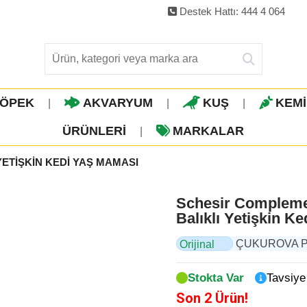
Destek Hattı: 444 4 064
ÖPEK
AKVARYUM
KUŞ
KEM
|
|
|
ÜRÜNLERI
MARKALAR
|
YETİŞKİN KEDİ YAŞ MAMASI
Schesir Complement
Balıklı Yetişkin K
ÇUKUROVA PET,
Orijinal
Ürün
Stokta Var
Tavsiye
Son 2 Ürün!