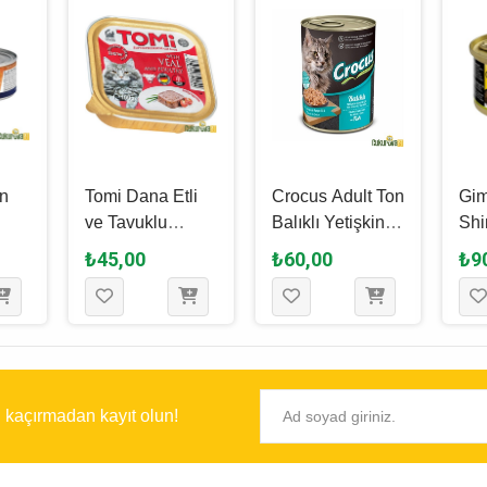
n
Tomi Dana Etli
Crocus Adult Ton
Gi
ve Tavuklu
Balıklı Yetişkin
Shi
e
Yetişkin Kedi
Kedi Yaş
Adu
₺45,00
₺60,00
₺9
li
Yaş Maması 100
Maması 400 Gr
ve 
Gr
Yaş
70
Gr
ı kaçırmadan kayıt olun!