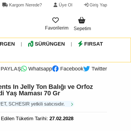
Kargom Nerede?
Üye Ol
Giriş Yap
Favorilerim
Sepetim
İRGEN
SÜRÜNGEN
FIRSAT
|
|
PAYLAŞ
Whatsapp
Facebook
Twitter
s In Jelly Ton Balığı ve Orfoz
edi Yaş Maması 70 Gr
 SCHESIR yetkili satıcısıdır.
 Edilen Tüketim Tarihi:
27.02.2028