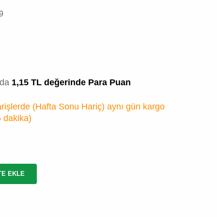
9
zda
1,15 TL değerinde Para Puan
rişlerde (Hafta Sonu Hariç) aynı gün kargo
5 dakika
)
TE EKLE