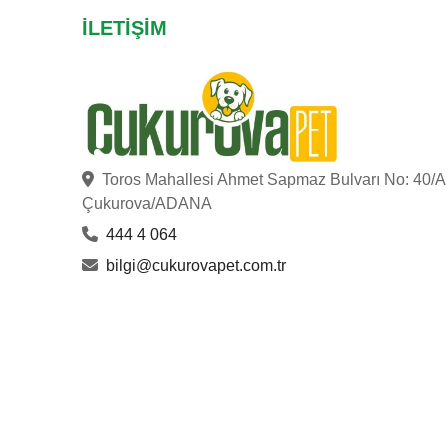
İLETIŞIM
Toros Mahallesi Ahmet Sapmaz Bulvarı No: 40/A
Çukurova/ADANA
444 4 064
bilgi@cukurovapet.com.tr
ÇUKUROVA PET
© Copyright 2023
. Hakları Saklıdır.