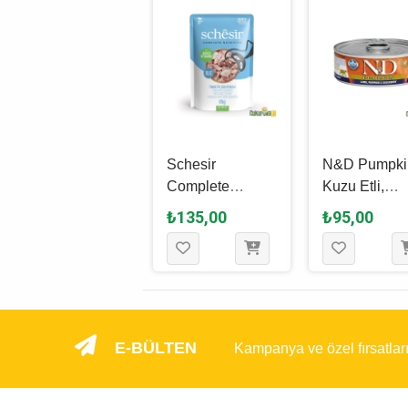
GimCat
Schesir
N&D Pumpki
ShinyCat Broth
Complete
Kuzu Etli,
Ton Balıklı ve
Nutrition In Jelly
Balkabaklı v
₺100,00
₺135,00
₺95,00
Ki̇noali Yetişkin
Ton Balıklı ve
Yaban Mersin
Kedi Yaş
Levrekli Yetişkin
Yetişki̇n Kedi
Maması 70 Gr
Kedi Yaş
Yaş Maması 
Maması 85 Gr
Gr
E-BÜLTEN
Kampanya ve özel fırsatlar