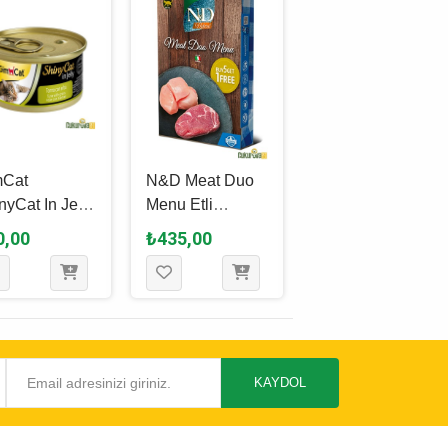
mCat
N&D Meat Duo
Gourmet
nyCat In Jelly
Menu Etli
Revelations
lt Ton Balıklı
Yetişkin Kedi
Somonlu
0,00
₺435,00
₺90,00
Çimenli Kedi
Yaş Maması 70
Yetişkin Kedi
 Maması 70
Gr - 6 Al 5 Öde
Yaş Maması 57
Gr - 2 Adet
KAYDOL