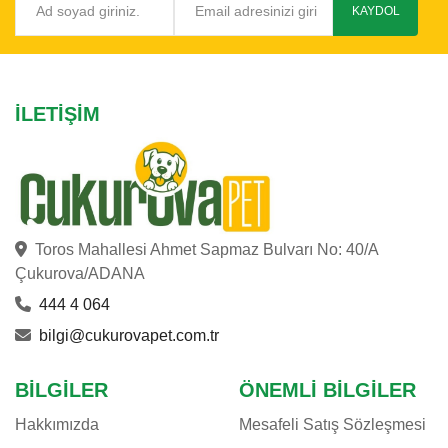
KAYDOL
İLETIŞIM
Toros Mahallesi Ahmet Sapmaz Bulvarı No: 40/A
Çukurova/ADANA
444 4 064
bilgi@cukurovapet.com.tr
BILGILER
ÖNEMLI BILGILER
Hakkımızda
Mesafeli Satış Sözleşmesi