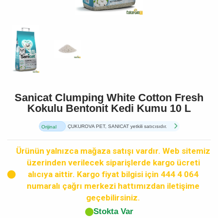
Sanicat Clumping White Cotton Fresh
Kokulu Bentonit Kedi Kumu 10 L
ÇUKUROVA PET, SANICAT yetkili satıcısıdır.
Orijinal
Ürün
Ürünün yalnızca mağaza satışı vardır. Web sitemiz
üzerinden verilecek siparişlerde kargo ücreti
alıcıya aittir. Kargo fiyat bilgisi için 444 4 064
numaralı çağrı merkezi hattımızdan iletişime
geçebilirsiniz.
Stokta Var