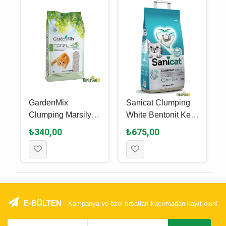
GardenMix
Sanicat Clumping
Clumping Marsilya
White Bentonit Kedi
Sabun Kokulu
Kumu 10 L
₺340,00
₺675,00
u
Bentonit Kedi Kumu
10 L
E-BÜLTEN
Kampanya ve özel fırsatları kaçırmadan kayıt olun!