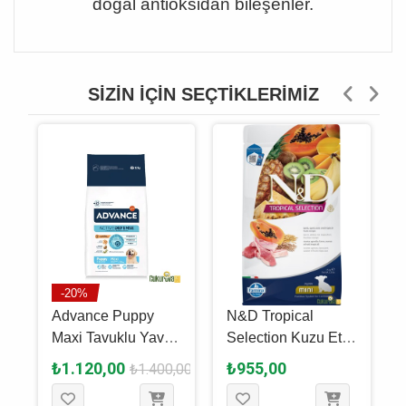
doğal antioksidan bileşenler.
SIZIN İÇIN SEÇTIKLERIMIZ
-20%
Advance Puppy
N&D Tropical
Maxi Tavuklu Yavru
Selection Kuzu Etli
Köpek Maması 3 Kg
Ve Tropikal Meyveli
₺1.120,00
₺955,00
₺1.400,00
Yavru Köpek
Maması 1.5 Kg