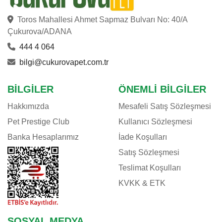
Toros Mahallesi Ahmet Sapmaz Bulvarı No: 40/A
Çukurova/ADANA
444 4 064
bilgi@cukurovapet.com.tr
BILGILER
ÖNEMLI BILGILER
Hakkımızda
Mesafeli Satış Sözleşmesi
Pet Prestige Club
Kullanıcı Sözleşmesi
Banka Hesaplarımız
İade Koşulları
Satış Sözleşmesi
Teslimat Koşulları
KVKK & ETK
SOSYAL MEDYA