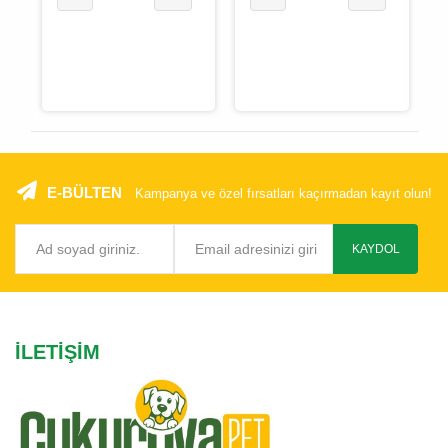
E-BÜLTEN
Kampanya ve özel fırsatları kaçırmadan kayıt olun!
KAYDOL
İLETIŞIM