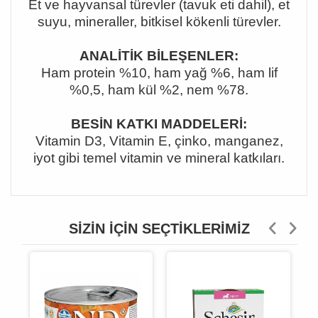
Et ve hayvansal türevler (tavuk eti dahil), et
suyu, mineraller, bitkisel kökenli türevler.
ANALİTİK BİLEŞENLER:
Ham protein %10, ham yağ %6, ham lif
%0,5, ham kül %2, nem %78.
BESİN KATKI MADDELERİ:
Vitamin D3, Vitamin E, çinko, manganez,
iyot gibi temel vitamin ve mineral katkıları.
SIZIN İÇIN SEÇTIKLERIMIZ