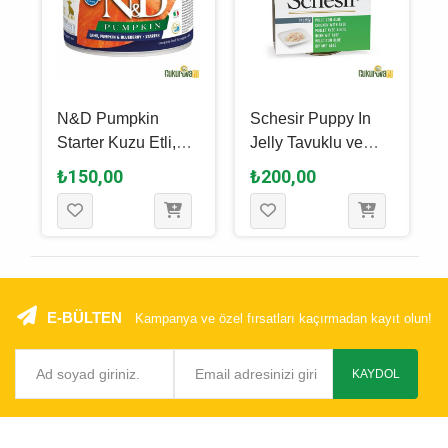
N&D Pumpkin
Schesir Puppy In
Starter Kuzu Etli,
Jelly Tavuklu ve
Balkabaklı ve
Aloe Veralı Yavru
₺150,00
₺200,00
Yaban Mersinli
Köpek Yaş Maması
Yavru Köpek Yaş
150 Gr
Maması 140 Gr
E-BÜLTEN
Kampanya ve özel fırsatları kaçırmadan kayıt olun!
KAYDOL