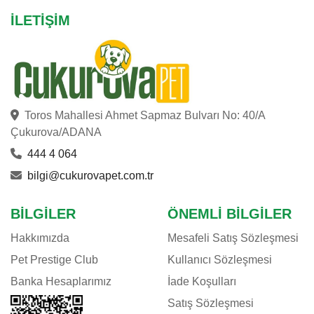
İLETIŞIM
Toros Mahallesi Ahmet Sapmaz Bulvarı No: 40/A
Çukurova/ADANA
444 4 064
bilgi@cukurovapet.com.tr
BILGILER
ÖNEMLI BILGILER
Hakkımızda
Mesafeli Satış Sözleşmesi
Pet Prestige Club
Kullanıcı Sözleşmesi
Banka Hesaplarımız
İade Koşulları
Satış Sözleşmesi