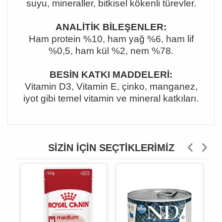
suyu, mineraller, bitkisel kökenli türevler.
ANALİTİK BİLEŞENLER:
Ham protein %10, ham yağ %6, ham lif
%0,5, ham kül %2, nem %78.
BESİN KATKI MADDELERİ:
Vitamin D3, Vitamin E, çinko, manganez,
iyot gibi temel vitamin ve mineral katkıları.
SIZIN İÇIN SEÇTIKLERIMIZ