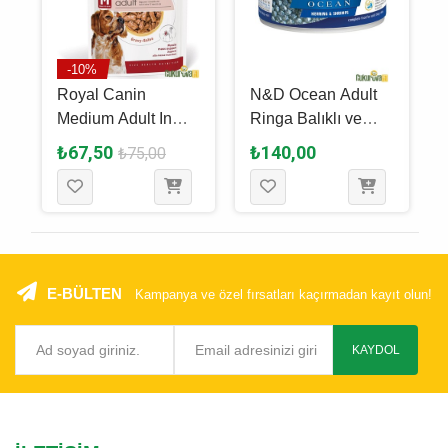
-10%
Royal Canin
N&D Ocean Adult
Medium Adult In
Ringa Balıklı ve
Gravy Yeti̇şki̇n
Karidesli Yetişkin
₺67,50
₺140,00
₺75,00
Köpek Yaş Maması
Köpek Yaş Maması
140 Gr
140 Gr
E-BÜLTEN
Kampanya ve özel fırsatları kaçırmadan kayıt olun!
KAYDOL