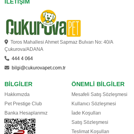
İLETIŞIM
Toros Mahallesi Ahmet Sapmaz Bulvarı No: 40/A
Çukurova/ADANA
444 4 064
bilgi@cukurovapet.com.tr
BILGILER
ÖNEMLI BILGILER
Hakkımızda
Mesafeli Satış Sözleşmesi
Pet Prestige Club
Kullanıcı Sözleşmesi
Banka Hesaplarımız
İade Koşulları
Satış Sözleşmesi
Teslimat Koşulları