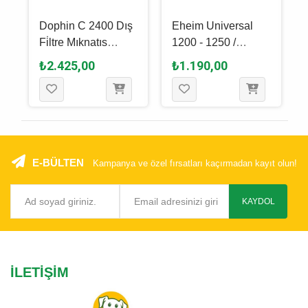
Dophin C 2400 Dış
Eheim Universal
Fi̇ltre Mıknatıs
1200 - 1250 /
Takımı
Experience 350 -
₺2.425,00
₺1.190,00
2426 Pervane Mili
E-BÜLTEN
Kampanya ve özel fırsatları kaçırmadan kayıt olun!
KAYDOL
İLETIŞIM