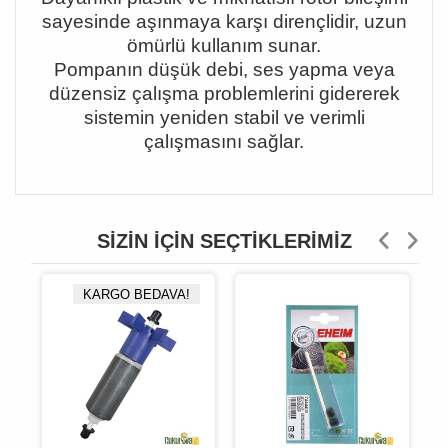
sayesinde a
şı
nmaya kar
şı
diren
ç
lidir, uzun
ö
m
ü
rl
ü
kullan
ı
m sunar.
Pompan
ı
n d
üşü
k debi, ses yapma veya
d
ü
zensiz
ç
al
ış
ma problemlerini gidererek
sistemin yeniden stabil ve verimli
ç
al
ış
mas
ı
n
ı
sa
ğ
lar.
SIZIN İÇIN SEÇTIKLERIMIZ
KARGO BEDAVA!