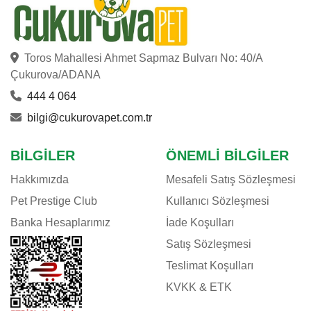
Toros Mahallesi Ahmet Sapmaz Bulvarı No: 40/A
Çukurova/ADANA
444 4 064
bilgi@cukurovapet.com.tr
BILGILER
ÖNEMLI BILGILER
Hakkımızda
Mesafeli Satış Sözleşmesi
Pet Prestige Club
Kullanıcı Sözleşmesi
Banka Hesaplarımız
İade Koşulları
Satış Sözleşmesi
Teslimat Koşulları
KVKK & ETK