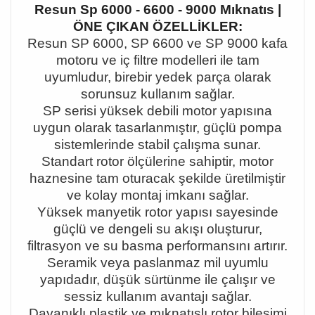
Resun Sp 6000 - 6600 - 9000 Mıknatıs |
ÖNE ÇIKAN ÖZELLİKLER:
Resun SP 6000, SP 6600 ve SP 9000 kafa
motoru ve i
ç
filtre modelleri ile tam
uyumludur, birebir yedek par
ç
a olarak
sorunsuz kullan
ı
m sa
ğ
lar.
SP serisi y
ü
ksek debili motor yap
ı
s
ı
na
uygun olarak tasarlanm
ış
t
ı
r, g
üç
l
ü
pompa
sistemlerinde stabil
ç
al
ış
ma sunar.
Standart rotor
ö
l
çü
lerine sahiptir, motor
haznesine tam oturacak
ş
ekilde
ü
retilmi
ş
tir
ve kolay montaj imkan
ı
sa
ğ
lar.
Y
ü
ksek manyetik rotor yap
ı
s
ı
sayesinde
g
üç
l
ü
ve dengeli su ak
ışı
olu
ş
turur,
filtrasyon ve su basma performans
ı
n
ı
art
ı
r
ı
r.
Seramik veya paslanmaz mil uyumlu
yap
ı
dad
ı
r, d
üşü
k s
ü
rt
ü
nme ile
ç
al
ışı
r ve
sessiz kullan
ı
m avantaj
ı
sa
ğ
lar.
Dayan
ı
kl
ı
plastik ve m
ı
knat
ı
sl
ı
rotor bile
ş
imi