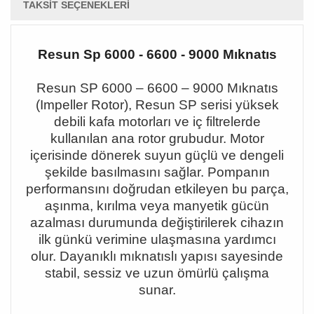
TAKSIT SEÇENEKLERI
Resun Sp 6000 - 6600 - 9000 Mıknatıs
Resun SP 6000 – 6600 – 9000 M
ı
knat
ı
s
(Impeller Rotor), Resun SP serisi y
ü
ksek
debili kafa motorlar
ı
ve i
ç
filtrelerde
kullan
ı
lan ana rotor grubudur. Motor
i
ç
erisinde d
ö
nerek suyun g
üç
l
ü
ve dengeli
ş
ekilde bas
ı
lmas
ı
n
ı
sa
ğ
lar. Pompan
ı
n
performans
ı
n
ı
do
ğ
rudan etkileyen bu par
ç
a,
a
şı
nma, k
ı
r
ı
lma veya manyetik g
ü
c
ü
n
azalmas
ı
durumunda de
ğ
i
ş
tirilerek cihaz
ı
n
ilk g
ü
nk
ü
verimine ula
ş
mas
ı
na yard
ı
mc
ı
olur. Dayan
ı
kl
ı
m
ı
knat
ı
sl
ı
yap
ı
s
ı
sayesinde
stabil, sessiz ve uzun
ö
m
ü
rl
ü
ç
al
ış
ma
sunar.