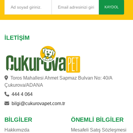
KAYDOL
İLETIŞIM
Toros Mahallesi Ahmet Sapmaz Bulvarı No: 40/A
Çukurova/ADANA
444 4 064
bilgi@cukurovapet.com.tr
BILGILER
ÖNEMLI BILGILER
Hakkımızda
Mesafeli Satış Sözleşmesi