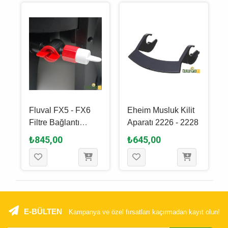
Fluval FX5 - FX6
Eheim Musluk Kilit
Filtre Bağlantı
Aparatı 2226 - 2228
Vanası
₺845,00
₺645,00
E-BÜLTEN
Kampanya ve özel fırsatları kaçırmadan kayıt olun!