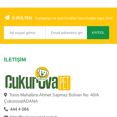
E-BÜLTEN
Kampanya ve özel fırsatları kaçırmadan kayıt olun!
KAYDOL
İLETIŞIM
Toros Mahallesi Ahmet Sapmaz Bulvarı No: 40/A
Çukurova/ADANA
444 4 064