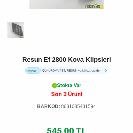
Resun Ef 2800 Kova Klipsleri
ÇUKUROVA PET, RESUN yetkili satıcısıdır.
Orijinal
Ürün
Stokta Var
Son 3 Ürün!
BARKOD:
8681085431594
545,00 TL