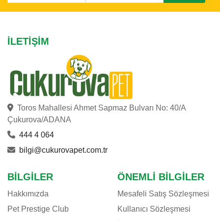
İLETIŞIM
Toros Mahallesi Ahmet Sapmaz Bulvarı No: 40/A
Çukurova/ADANA
444 4 064
bilgi@cukurovapet.com.tr
BILGILER
ÖNEMLI BILGILER
Hakkımızda
Mesafeli Satış Sözleşmesi
Pet Prestige Club
Kullanıcı Sözleşmesi