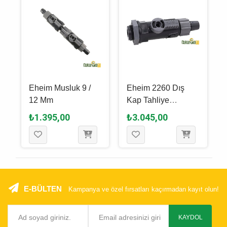
Eheim Musluk 9 /
Eheim 2260 Dış
8
12 Mm
Kap Tahliye
Musluğu
₺1.395,00
₺3.045,00
E-BÜLTEN
Kampanya ve özel fırsatları kaçırmadan kayıt olun!
KAYDOL