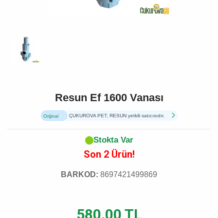
Resun Ef 1600 Vanası
ÇUKUROVA PET, RESUN yetkili satıcısıdır.
Orijinal
Ürün
Stokta Var
Son 2 Ürün!
BARKOD:
8697421499869
580,00 TL