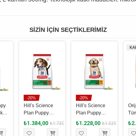
SIZIN İÇIN SEÇTIKLERIMIZ
KA
-20%
-20%
ppy
Hill's Science
Hill's Science
Ori
klu
Plan Puppy
Plan Puppy
Tüm
Kuzulu Yavru
Tavuklu Yavru
Yav
₺1.384,00
₺1.228,00
₺2
₺1.730,00
₺1.535,00
Köpek Maması
Köpek Maması
Mam
2.5 Kg
2.5 Kg