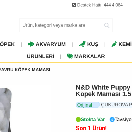
Destek Hattı: 444 4 064
ÖPEK
AKVARYUM
KUŞ
KEM
|
|
|
ÜRÜNLERI
MARKALAR
|
YAVRU KÖPEK MAMASI
N&D White Puppy M
Köpek Maması 1.5
ÇUKUROVA PET, 
Orijinal
Ürün
Stokta Var
Tavsiye
Son 1 Ürün!