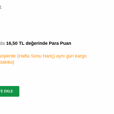
1
zda
16,50 TL değerinde Para Puan
rişlerde (Hafta Sonu Hariç) aynı gün kargo
 dakika
)
TE EKLE