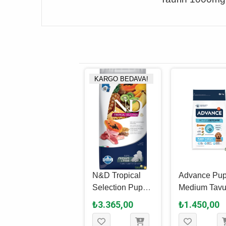
KARGO BEDAVA!
KARGO BEDAVA!
Hill's Science
N&D Tropical
Advance Pu
Plan Puppy
Selection Puppy
Medium Tavu
Tavuklu Yavru
Medium & Maxi
Yavru Köpek
₺6.350,00
₺3.365,00
₺1.450,00
Köpek Maması
Kuzu Etli Ve
Maması 3 Kg
14.5 Kg
Tropikal Meyveli