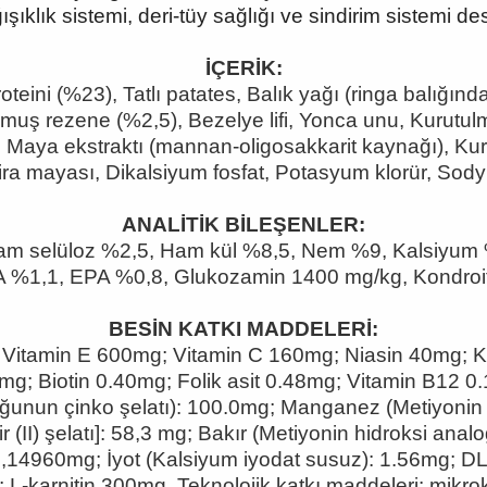
ışıklık sistemi, deri-tüy sağlığı ve sindirim sistemi d
İÇERİK:
teini (%23), Tatlı patates, Balık yağı (ringa balığında
lmuş rezene (%2,5), Bezelye lifi, Yonca unu, Kurutul
er, Maya ekstraktı (mannan-oligosakkarit kaynağı), K
ira mayası, Dikalsiyum fosfat, Potasyum klorür, Sody
ANALİTİK BİLEŞENLER:
m selüloz %2,5, Ham kül %8,5, Nem %9, Kalsiyum 
%1,1, EPA %0,8, Glukozamin 1400 mg/kg, Kondroiti
BESİN KATKI MADDELERİ:
 Vitamin E 600mg; Vitamin C 160mg; Niasin 40mg; 
g; Biotin 0.40mg; Folik asit 0.48mg; Vitamin B12 0
oğunun çinko şelatı): 100.0mg; Manganez (Metiyonin
r (II) şelatı]: 58,3 mg; Bakır (Metiyonin hidroksi an
 0,14960mg; İyot (Kalsiyum iyodat susuz): 1.56mg; D
L-karnitin 300mg. Teknolojik katkı maddeleri: mikrokr