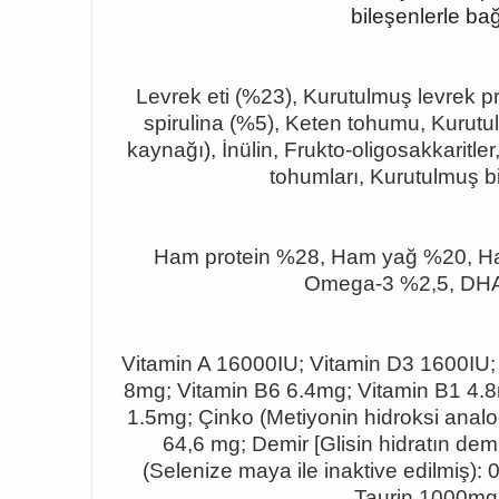
bileşenlerle bağ
Levrek eti (%23), Kurutulmuş levrek pro
spirulina (%5), Keten tohumu, Kurutu
kaynağı), İnülin, Frukto-oligosakkaritl
tohumları, Kurutulmuş b
Ham protein %28, Ham yağ %20, Ha
Omega-3 %2,5, DHA 
Vitamin A 16000IU; Vitamin D3 1600IU;
8mg; Vitamin B6 6.4mg; Vitamin B1 4.8m
1.5mg; Çinko (Metiyonin hidroksi anal
64,6 mg; Demir [Glisin hidratın demi
(Selenize maya ile inaktive edilmiş):
Taurin 1000mg; 