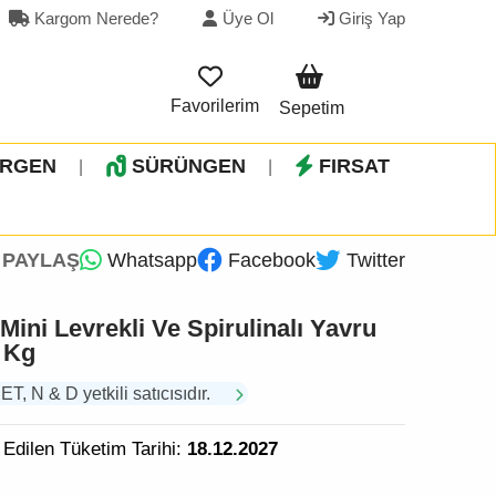
Kargom Nerede?
Üye Ol
Giriş Yap
Favorilerim
Sepetim
İRGEN
SÜRÜNGEN
FIRSAT
|
|
PAYLAŞ
Whatsapp
Facebook
Twitter
ini Levrekli Ve Spirulinalı Yavru
 Kg
N & D yetkili satıcısıdır.
 Edilen Tüketim Tarihi:
18.12.2027