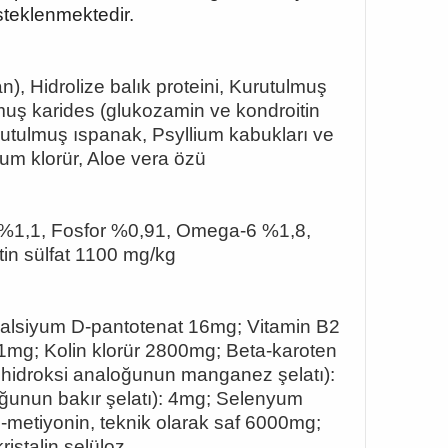
esteklenmektedir.
n), Hidrolize balık proteini, Kurutulmuş
muş karides (glukozamin ve kondroitin
urutulmuş ıspanak, Psyllium kabukları ve
um klorür, Aloe vera özü
%1,1, Fosfor %0,91, Omega-6 %1,8,
n sülfat 1100 mg/kg
Kalsiyum D-pantotenat 16mg; Vitamin B2
.1mg; Kolin klorür 2800mg; Beta-karoten
 hidroksi analoğunun manganez şelatı):
aloğunun bakır şelatı): 4mg; Selenyum
L-metiyonin, teknik olarak saf 6000mg;
istalin selüloz.