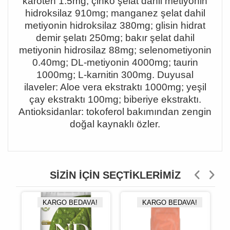
karoten 1.5mg; çinko şelat dahil metiyonin
hidroksilaz 910mg; manganez şelat dahil
metiyonin hidroksilaz 380mg; glisin hidrat
demir şelatı 250mg; bakır şelat dahil
metiyonin hidrosilaz 88mg; selenometiyonin
0.40mg; DL-metiyonin 4000mg; taurin
1000mg; L-karnitin 300mg. Duyusal
ilaveler: Aloe vera ekstraktı 1000mg; yeşil
çay ekstraktı 100mg; biberiye ekstraktı.
Antioksidanlar: tokoferol bakımından zengin
doğal kaynaklı özler.
SIZIN İÇIN SEÇTIKLERIMIZ
KARGO BEDAVA!
KARGO BEDAVA!