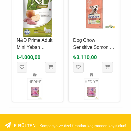
N&D Prime Adult
Dog Chow
e
Mini Yaban
Sensitive Somonlu
Domuzlu Ve Elmalı
Yetişki̇n Köpek
₺4.000,00
₺3.110,00
Yetişkin Köpek
Maması 14 Kg
Maması 7 Kg
HEDİYE
HEDİYE
E-BÜLTEN
Kampanya ve özel fırsatları kaçırmadan kayıt olun!