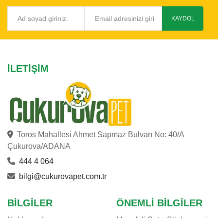
KAYDOL
İLETIŞIM
Toros Mahallesi Ahmet Sapmaz Bulvarı No: 40/A
Çukurova/ADANA
444 4 064
bilgi@cukurovapet.com.tr
BILGILER
ÖNEMLI BILGILER