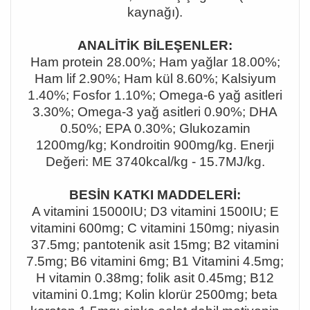
kaynağı).
ANALİTİK BİLEŞENLER:
Ham protein 28.00%; Ham yağlar 18.00%;
Ham lif 2.90%; Ham kül 8.60%; Kalsiyum
1.40%; Fosfor 1.10%; Omega-6 yağ asitleri
3.30%; Omega-3 yağ asitleri 0.90%; DHA
0.50%; EPA 0.30%; Glukozamin
1200mg/kg; Kondroitin 900mg/kg. Enerji
Değeri: ME 3740kcal/kg - 15.7MJ/kg.
BESİN KATKI MADDELERİ:
A vitamini 15000IU; D3 vitamini 1500IU; E
vitamini 600mg; C vitamini 150mg; niyasin
37.5mg; pantotenik asit 15mg; B2 vitamini
7.5mg; B6 vitamini 6mg; B1 Vitamini 4.5mg;
H vitamin 0.38mg; folik asit 0.45mg; B12
vitamini 0.1mg; Kolin klorür 2500mg; beta