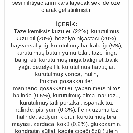
besin ihtiyaçlarını karşılayacak şekilde özel
olarak geliştirilmiştir.
İÇERİK:
Taze kemiksiz kuzu eti (22%), kurutulmuş
kuzu eti (20%), bezelye nişastası (20%),
hayvansal yağ, kurutulmuş bal kabağı (5%),
kurutulmuş bütün yumurtalar, taze ringa
balığı eti, kurutulmuş ringa balığı eti,balık
yağı, bezelye lifi, kurutulmuş havuçlar,
kurutulmuş yonca, inulin,
fruktooligosakkaritler,
mannanoligosakkaritler, yaban mersini toz
halinde (0.5%), kurutulmuş elma, nar tozu,
kurutulmuş tatlı portakal, ıspanak toz
halinde, pisilyum (0.3%), frenk üzümü toz
halinde, sodyum klorür, kurutulmuş bira
mayası, zerdaçal kökü (0.2%), glukozamin,
kondraitin sülfat, kadife çiçeği özü (lutein