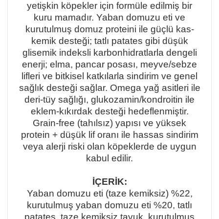
yetişkin köpekler için formüle edilmiş bir
kuru mamadır. Yaban domuzu eti ve
kurutulmuş domuz proteini ile güçlü kas-
kemik desteği; tatlı patates gibi düşük
glisemik indeksli karbonhidratlarla dengeli
enerji; elma, pancar posası, meyve/sebze
lifleri ve bitkisel katkılarla sindirim ve genel
sağlık desteği sağlar. Omega yağ asitleri ile
deri-tüy sağlığı, glukozamin/kondroitin ile
eklem-kıkırdak desteği hedeflenmiştir.
Grain-free (tahılsız) yapısı ve yüksek
protein + düşük lif oranı ile hassas sindirim
veya alerji riski olan köpeklerde de uygun
kabul edilir.
İÇERİK:
Yaban domuzu eti (taze kemiksiz) %22,
kurutulmuş yaban domuzu eti %20, tatlı
patates, taze kemiksiz tavuk, kurutulmuş