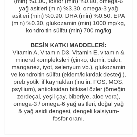
(min) %1.00, fosfor (min) %0.80, omega-6
yağ asitleri (min) %3.30, omega-3 yağ
asitleri (min) %0.90, DHA (min) %0.50, EPA
(min) %0.30, glukozamin (min) 1000 mg/kg,
kondroitin sülfat (min) 700 mg/kg
BESİN KATKI MADDELERİ:
Vitamin A, Vitamin D3, Vitamin E, vitamin &
mineral kompleksleri (çinko, demir, bakır,
manganez, iyot, selenyum vb.), glukozamin
ve kondroitin sülfat (eklem/kıkırdak desteği),
prebiyotik lif kaynakları (inulin, FOS, MOS,
psyllium), antioksidan bitkisel özler (örneğin
zerdeçal, yeşil çay, biberiye, aloe vera),
omega-3 / omega-6 yağ asitleri, doğal yağ
& yağ asidi dengesi, dengeli kalsiyum-
fosfor oranı.