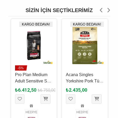
SIZIN İÇIN SEÇTIKLERIMIZ
KARGO BEDAVA!
KARGO BEDAVA!
-5%
Pro Plan Medium
Acana Singles
Adult Sensitive Skin
Yorkshire Pork Tüm
Somonlu Yeti̇şki̇n
Yaşam Evreleri İçin
₺6.412,50
₺2.435,00
₺6.750,00
Köpek Maması 14
Köpek Maması 2 Kg
Kg
HEDİYE
HEDİYE