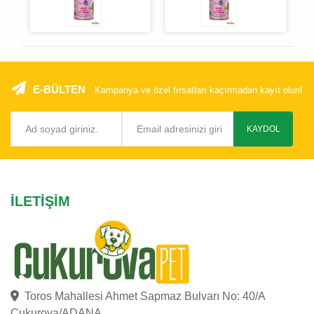
E-BÜLTEN
Kampanya ve özel fırsatları kaçırmadan kayıt olun!
KAYDOL
İLETIŞIM
Toros Mahallesi Ahmet Sapmaz Bulvarı No: 40/A
Çukurova/ADANA