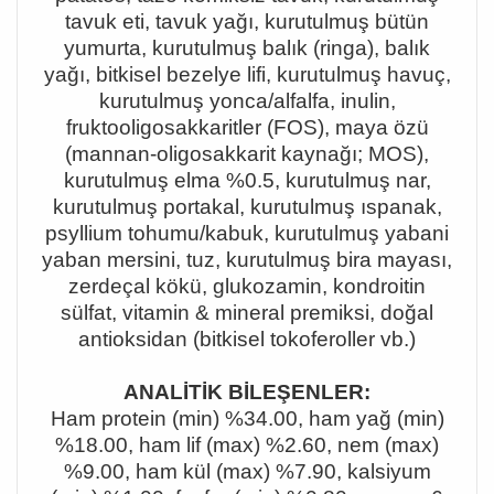
tavuk eti, tavuk yağı, kurutulmuş bütün
yumurta, kurutulmuş balık (ringa), balık
yağı, bitkisel bezelye lifi, kurutulmuş havuç,
kurutulmuş yonca/alfalfa, inulin,
fruktooligosakkaritler (FOS), maya özü
(mannan-oligosakkarit kaynağı; MOS),
kurutulmuş elma %0.5, kurutulmuş nar,
kurutulmuş portakal, kurutulmuş ıspanak,
psyllium tohumu/kabuk, kurutulmuş yabani
yaban mersini, tuz, kurutulmuş bira mayası,
zerdeçal kökü, glukozamin, kondroitin
sülfat, vitamin & mineral premiksi, doğal
antioksidan (bitkisel tokoferoller vb.)
ANALİTİK BİLEŞENLER:
Ham protein (min) %34.00, ham yağ (min)
%18.00, ham lif (max) %2.60, nem (max)
%9.00, ham kül (max) %7.90, kalsiyum