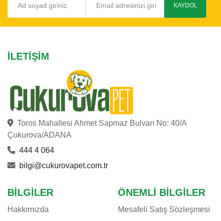
KAYDOL
İLETIŞIM
Toros Mahallesi Ahmet Sapmaz Bulvarı No: 40/A
Çukurova/ADANA
444 4 064
bilgi@cukurovapet.com.tr
BILGILER
ÖNEMLI BILGILER
Hakkımızda
Mesafeli Satış Sözleşmesi