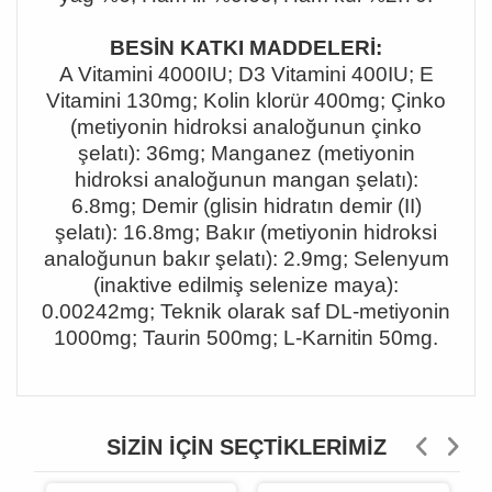
BESİN KATKI MADDELERİ:
A Vitamini 4000IU; D3 Vitamini 400IU; E
Vitamini 130mg; Kolin klorür 400mg; Çinko
(metiyonin hidroksi analoğunun çinko
şelatı): 36mg; Manganez (metiyonin
hidroksi analoğunun mangan şelatı):
6.8mg; Demir (glisin hidratın demir (II)
şelatı): 16.8mg; Bakır (metiyonin hidroksi
analoğunun bakır şelatı): 2.9mg; Selenyum
(inaktive edilmiş selenize maya):
0.00242mg; Teknik olarak saf DL
‐metiyonin
1000mg; Taurin 500mg; L‐Karnitin 50mg.
SIZIN İÇIN SEÇTIKLERIMIZ