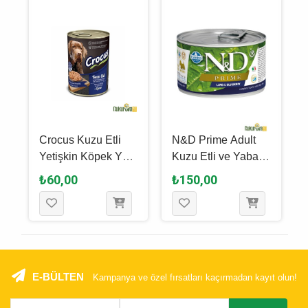
Crocus Kuzu Etli
N&D Prime Adult
Yetişkin Köpek Yaş
Kuzu Etli ve Yaban
Maması 400 Gr
Mersinli Yetişkin
₺60,00
₺150,00
Köpek Yaş Maması
140 Gr
E-BÜLTEN
Kampanya ve özel fırsatları kaçırmadan kayıt olun!