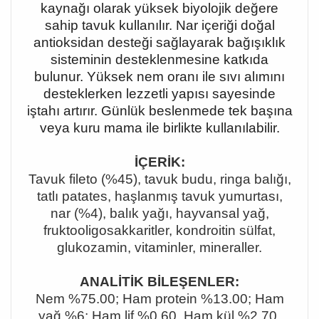
kaynağı olarak yüksek biyolojik değere
sahip tavuk kullanılır. Nar içeriği doğal
antioksidan desteği sağlayarak bağışıklık
sisteminin desteklenmesine katkıda
bulunur. Yüksek nem oranı ile sıvı alımını
desteklerken lezzetli yapısı sayesinde
iştahı artırır. Günlük beslenmede tek başına
veya kuru mama ile birlikte kullanılabilir.
İÇERİK:
Tavuk fileto (%45), tavuk budu, ringa balığı,
tatlı patates, haşlanmış tavuk yumurtası,
nar (%4), balık yağı, hayvansal yağ,
fruktooligosakkaritler, kondroitin sülfat,
glukozamin, vitaminler, mineraller.
ANALİTİK BİLEŞENLER:
Nem %75.00; Ham protein %13.00; Ham
yağ %6; Ham lif %0.60, Ham kül %2.70.