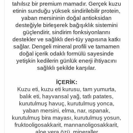
tahılsız bir premium mamadır. Gerçek kuzu
etinin sunduğu yüksek sindirilebilir protein,
yaban mersininin doğal antioksidan
desteğiyle birleşerek bağışıklık sistemini
güçlendirir, sindirim fonksiyonlarını
destekler ve sağlıklı deri-tüy yapısına katkı
sağlar. Dengeli mineral profili ve tamamen
doğal içerik odaklı formülü sayesinde
yetişkin kedilerin günlük enerji ihtiyacını
sağlıklı şekilde karşılar.
İÇERİK:
Kuzu eti, kuzu eti kurusu, tam yumurta,
balık eti, hayvansal yağ, tatlı patates,
kurutulmuş havuç, kurutulmuş yonca,
yaban mersini, elma, nar, ıspanak,
kurutulmuş bira mayası, kurutulmuş yosun,
fruktooligosakkarit, mannanoligosakkarit,
aloe vera özü, mineraller