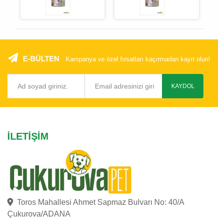
E-BÜLTEN
Kampanya ve özel fırsatları kaçırmadan kayıt olun!
KAYDOL
İLETIŞIM
Toros Mahallesi Ahmet Sapmaz Bulvarı No: 40/A
Çukurova/ADANA