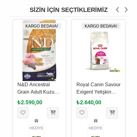
SIZIN İÇIN SEÇTIKLERIMIZ
KARGO BEDAVA!
KARGO BEDAVA!
N&D Ancestral
Royal Canin Savour
Grain Adult Kuzu
Exigent Yetişkin
Etli Ve Yaban
Kedi Maması 4 Kg
₺2.590,00
₺2.640,00
Mersinli Yetişkin
Kedi Maması 5 Kg
HEDİYE
HEDİYE