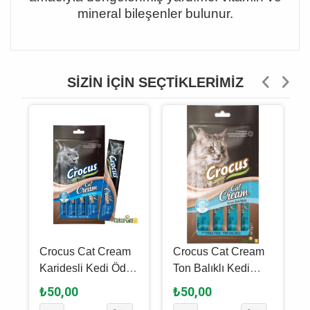
mineral bileşenler bulunur.
SIZIN İÇIN SEÇTIKLERIMIZ
Crocus Cat Cream
Crocus Cat Cream
Karidesli Kedi Ödül
Ton Balıklı Kedi
Kreması 4 x 15 Gr
Ödül Kreması 4 x 15
₺50,00
₺50,00
Gr