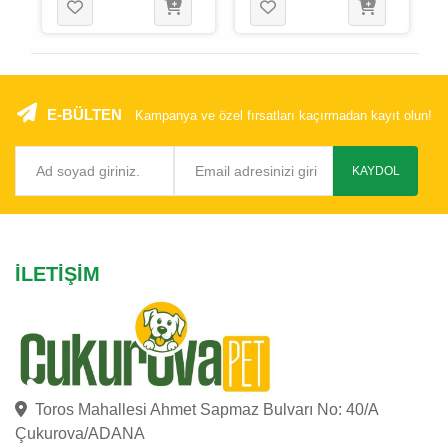
E-BÜLTEN
Kampanya ve özel fırsatları kaçırmadan kayıt olun!
KAYDOL
İLETIŞIM
Toros Mahallesi Ahmet Sapmaz Bulvarı No: 40/A
Çukurova/ADANA