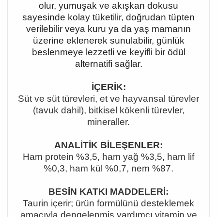
olur, yumuşak ve akışkan dokusu
sayesinde kolay tüketilir, doğrudan tüpten
verilebilir veya kuru ya da yaş mamanın
üzerine eklenerek sunulabilir, günlük
beslenmeye lezzetli ve keyifli bir ödül
alternatifi sağlar.
İÇERİK:
Süt ve süt türevleri, et ve hayvansal türevler
(tavuk dahil), bitkisel kökenli türevler,
mineraller.
ANALİTİK BİLEŞENLER:
Ham protein %3,5, ham yağ %3,5, ham lif
%0,3, ham kül %0,7, nem %87.
BESİN KATKI MADDELERİ:
Taurin içerir; ürün formülünü desteklemek
amacıyla dengelenmiş yardımcı vitamin ve