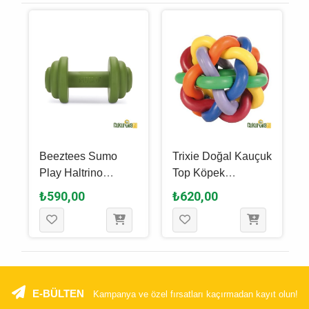
Beeztees Sumo
Trixie Doğal Kauçuk
Play Haltrino
Top Köpek
Kauçuk Köpek
Oyuncağı Çok
₺590,00
₺620,00
Oyuncağı Yeşi̇l 13 x
Renkli - 10 Cm
7 x 7 Cm
E-BÜLTEN
Kampanya ve özel fırsatları kaçırmadan kayıt olun!