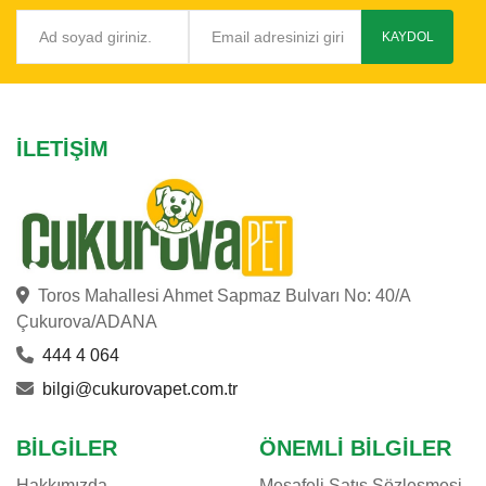
KAYDOL
İLETIŞIM
Toros Mahallesi Ahmet Sapmaz Bulvarı No: 40/A
Çukurova/ADANA
444 4 064
bilgi@cukurovapet.com.tr
BILGILER
ÖNEMLI BILGILER
Hakkımızda
Mesafeli Satış Sözleşmesi