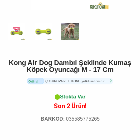
Kong Air Dog Dambıl Şeklinde Kumaş
Köpek Oyuncağı M - 17 Cm
ÇUKUROVA PET, KONG yetkili satıcısıdır.
Orijinal
Ürün
Stokta Var
Son 2 Ürün!
BARKOD:
035585775265