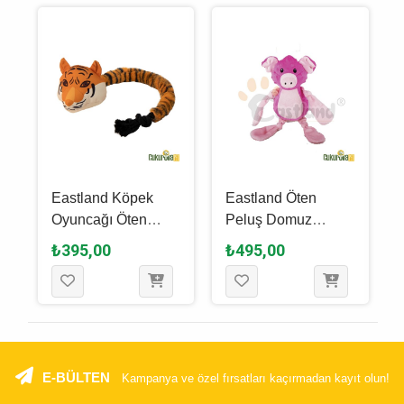
Eastland Köpek
Eastland Öten
Oyuncağı Öten
Peluş Domuz
Peluş Kaplan 62
Köpek Oyuncağı 30
₺395,00
₺495,00
Cm
Cm
E-BÜLTEN
Kampanya ve özel fırsatları kaçırmadan kayıt olun!