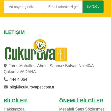
KAYDOL
İLETIŞIM
Toros Mahallesi Ahmet Sapmaz Bulvarı No: 40/A
Çukurova/ADANA
444 4 064
bilgi@cukurovapet.com.tr
BILGILER
ÖNEMLI BILGILER
Hakkımızda
Mesafeli Satış Sözleşmesi