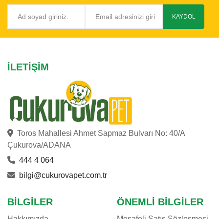
KAYDOL
İLETIŞIM
Toros Mahallesi Ahmet Sapmaz Bulvarı No: 40/A
Çukurova/ADANA
444 4 064
bilgi@cukurovapet.com.tr
BILGILER
ÖNEMLI BILGILER
Hakkımızda
Mesafeli Satış Sözleşmesi