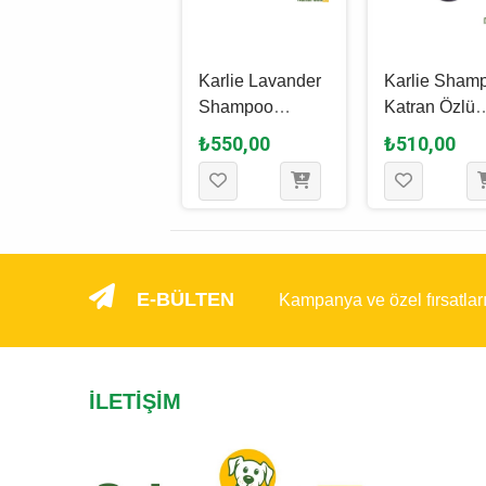
-5%
G&B
Karlie Lavander
Karlie Sham
Pomeranian
Shampoo
Katran Özlü
Köpek
Lavantalı Köpek
Köpek
₺394,25
₺550,00
₺510,00
₺415,00
Şampuanı 250
Şampuanı 300
Şampuanı 3
Ml
Ml
Ml
E-BÜLTEN
Kampanya ve özel fırsatlar
İLETIŞIM