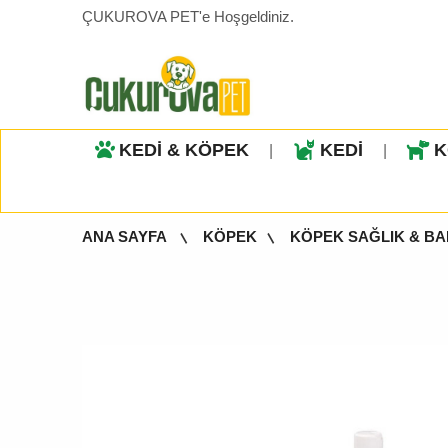
ÇUKUROVA PET'e Hoşgeldiniz.
KEDİ & KÖPEK
KEDİ
K
|
|
ANA SAYFA
KÖPEK
KÖPEK SAĞLIK & B