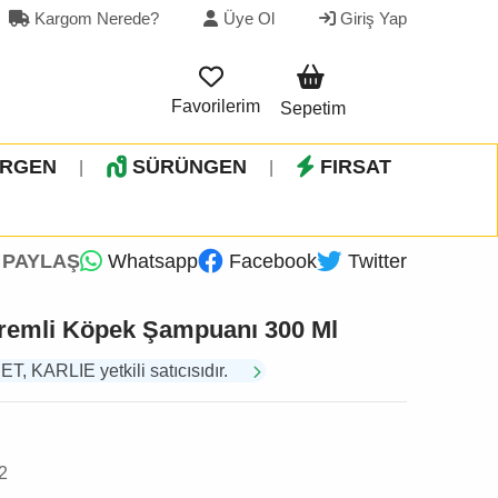
Kargom Nerede?
Üye Ol
Giriş Yap
Favorilerim
Sepetim
İRGEN
SÜRÜNGEN
FIRSAT
|
|
PAYLAŞ
Whatsapp
Facebook
Twitter
remli Köpek Şampuanı 300 Ml
 KARLIE yetkili satıcısıdır.
2