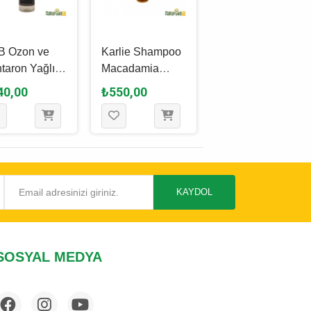
B Ozon ve
Karlie Shampoo
Karlie Shampoo
taron Yağlı
Macadamia
Bakım Kremli
pek
Cevizi Özlü
Köpek
40,00
₺550,00
₺595,00
mpuanı 250
Köpek
Şampuanı 300
Şampuanı 300
Ml
Ml
KAYDOL
SOSYAL MEDYA