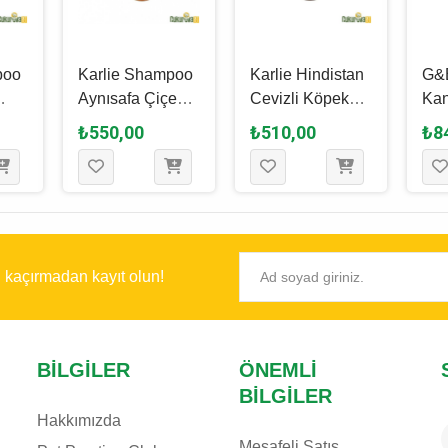
poo
Karlie Shampoo
Karlie Hindistan
G&
Aynısafa Çiçeği
Cevizli Köpek
Kan
Ballı Köpek
Şampuanı 300
Kö
₺550,00
₺510,00
₺8
00
Şampuanı 300
Ml
Şa
Ml
Ml
ı kaçırmadan kayıt olun!
BILGILER
ÖNEMLI
BILGILER
Hakkımızda
Mesafeli Satış