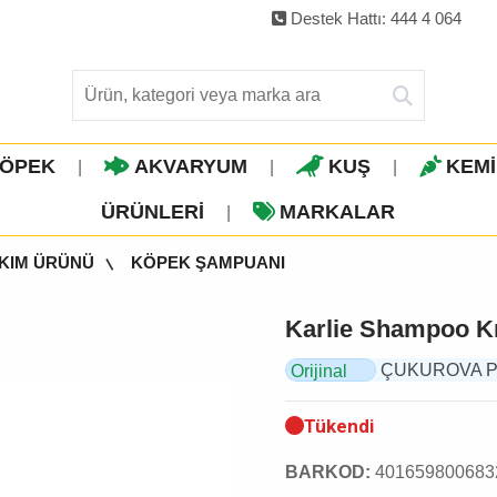
Destek Hattı: 444 4 064
ÖPEK
AKVARYUM
KUŞ
KEM
|
|
|
ÜRÜNLERI
MARKALAR
|
AKIM ÜRÜNÜ
KÖPEK ŞAMPUANI
Karlie Shampoo K
ÇUKUROVA PET,
Orijinal
Ürün
Tükendi
BARKOD:
401659800683