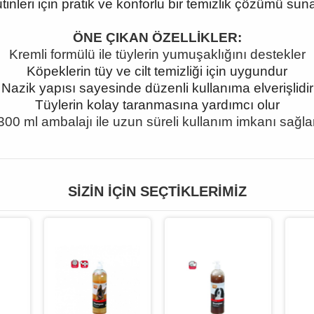
utinleri için pratik ve konforlu bir temizlik çözümü suna
ÖNE ÇIKAN ÖZELLİKLER:
Kremli formülü ile tüylerin yumuşaklığını destekler
Köpeklerin tüy ve cilt temizliği için uygundur
Nazik yapısı sayesinde düzenli kullanıma elverişlidir
Tüylerin kolay taranmasına yardımcı olur
300 ml ambalajı ile uzun süreli kullanım imkanı sağla
SIZIN İÇIN SEÇTIKLERIMIZ