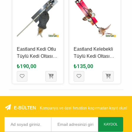
e
Eastland Kedi Otlu
Eastland Kelebekli
0
Tüylü Kedi Oltası
Tüylü Kedi Oltası
40 Cm
26.5 Cm
₺190,00
₺135,00
E-BÜLTEN
Kampanya ve özel fırsatları kaçırmadan kayıt olun!
KAYDOL