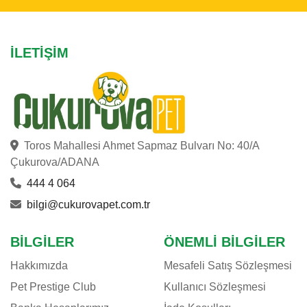
İLETIŞIM
Toros Mahallesi Ahmet Sapmaz Bulvarı No: 40/A
Çukurova/ADANA
444 4 064
bilgi@cukurovapet.com.tr
BILGILER
ÖNEMLI BILGILER
Hakkımızda
Mesafeli Satış Sözleşmesi
Pet Prestige Club
Kullanıcı Sözleşmesi