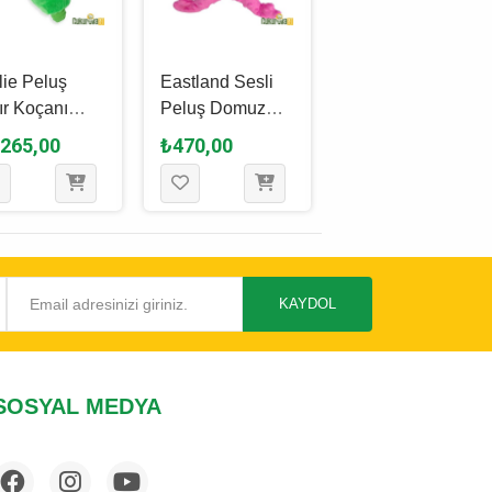
lie Peluş
Eastland Sesli
Eastland Öten
ır Koçanı
Peluş Domuz
Peluş Tembel
ek Oyuncağı
Köpek Oyuncağı
Hayvan 25 x 25
.265,00
₺470,00
₺475,00
 Cm
20 Cm
Cm
KAYDOL
SOSYAL MEDYA