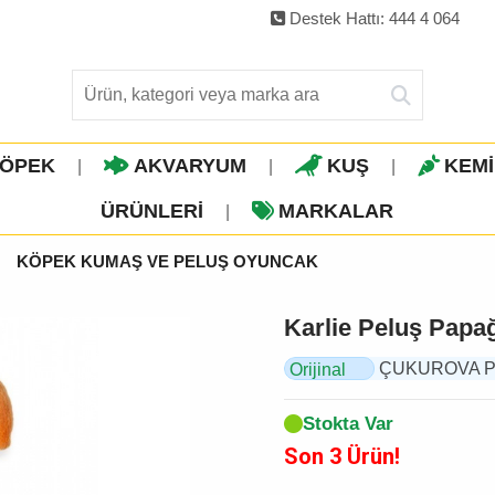
Destek Hattı: 444 4 064
ÖPEK
AKVARYUM
KUŞ
KEM
|
|
|
ÜRÜNLERI
MARKALAR
|
KÖPEK KUMAŞ VE PELUŞ OYUNCAK
Karlie Peluş Pap
ÇUKUROVA PET,
Orijinal
Ürün
Stokta Var
Son 3 Ürün!