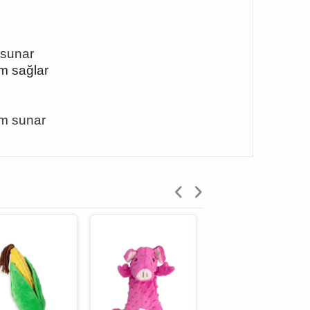
 sunar
ım sağlar
ım sunar