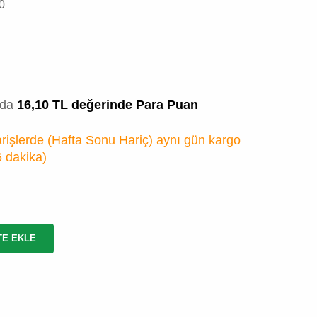
0
zda
16,10 TL değerinde Para Puan
rişlerde (Hafta Sonu Hariç) aynı gün kargo
6 dakika
)
TE EKLE