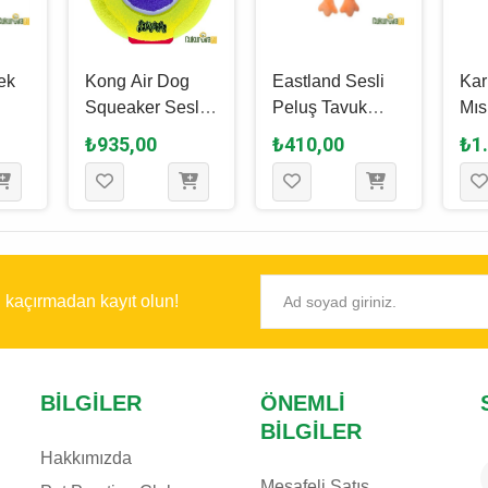
ek
Kong Air Dog
Eastland Sesli
Kar
Squeaker Sesli
Peluş Tavuk
Mıs
Köpek Oyuncağı
Köpek Oyuncağı
Köp
₺935,00
₺410,00
₺1
6
M - L / 16 Cm
30 Cm
12
ı kaçırmadan kayıt olun!
BILGILER
ÖNEMLI
BILGILER
Hakkımızda
Mesafeli Satış