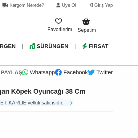
Kargom Nerede?
Üye Ol
Giriş Yap
Favorilerim
Sepetim
İRGEN
SÜRÜNGEN
FIRSAT
|
|
PAYLAŞ
Whatsapp
Facebook
Twitter
ağan Köpek Oyuncağı 38 Cm
 KARLIE yetkili satıcısıdır.