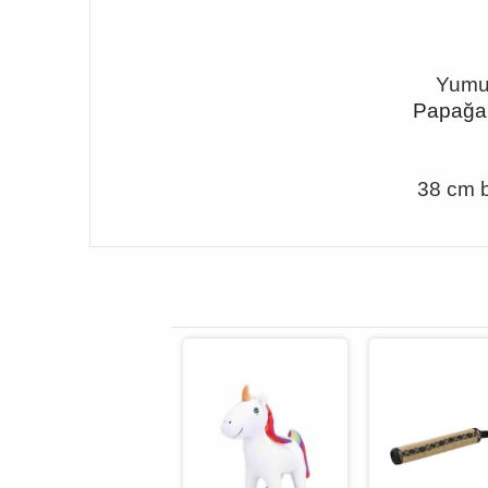
Yumuş
Papağan 
38 cm b