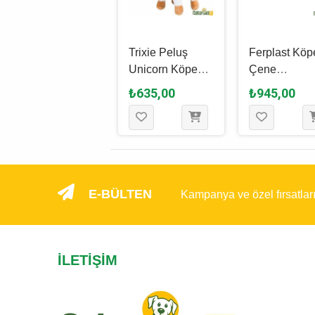
Kong Air Dog
Trixie Peluş
Ferplast Köp
Dambıl Şeklinde
Unicorn Köpek
Çene
Kumaş Köpek
Oyuncağı Karışık
Güçlendi̇ri̇ci̇
₺1.080,00
₺635,00
₺945,00
Oyuncağı L - 24
Renkli - 25 Cm
Oyuncak - 2
Cm
Cm
E-BÜLTEN
Kampanya ve özel fırsatlar
İLETIŞIM