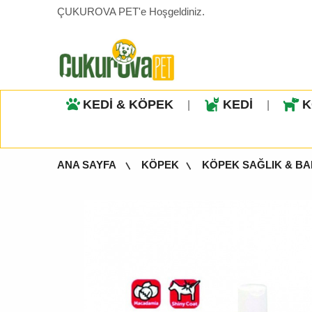
ÇUKUROVA PET'e Hoşgeldiniz.
KEDİ & KÖPEK
KEDİ
K
|
|
ANA SAYFA
KÖPEK
KÖPEK SAĞLIK & B