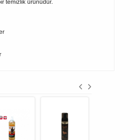
ir temizlik ürünüdür.
er
r