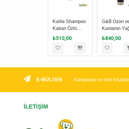
Karlie Lavander
Karlie Shampoo
G&B Ozon v
Shampoo
Katran Özlü
Kantaron Yağ
Lavantalı Köpek
Köpek
Köpek
₺550,00
₺510,00
₺840,00
Şampuanı 300
Şampuanı 300
Şampuanı 2
Ml
Ml
Ml
E-BÜLTEN
Kampanya ve özel fırsatlar
İLETIŞIM