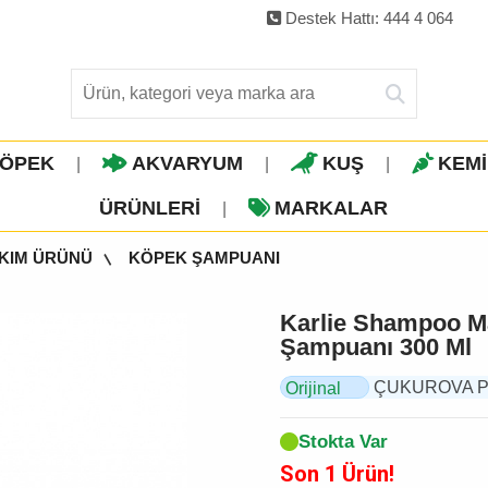
Destek Hattı: 444 4 064
ÖPEK
AKVARYUM
KUŞ
KEM
|
|
|
ÜRÜNLERI
MARKALAR
|
AKIM ÜRÜNÜ
KÖPEK ŞAMPUANI
Karlie Shampoo M
Şampuanı 300 Ml
ÇUKUROVA PET,
Orijinal
Ürün
Stokta Var
Son 1 Ürün!