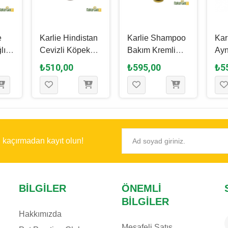
e
Karlie Hindistan
Karlie Shampoo
Kar
lı
Cevizli Köpek
Bakım Kremli
Ayn
Şampuanı 300
Köpek
Bal
₺510,00
₺595,00
₺5
50
Ml
Şampuanı 300
Şa
Ml
Ml
ı kaçırmadan kayıt olun!
BILGILER
ÖNEMLI
BILGILER
Hakkımızda
Mesafeli Satış