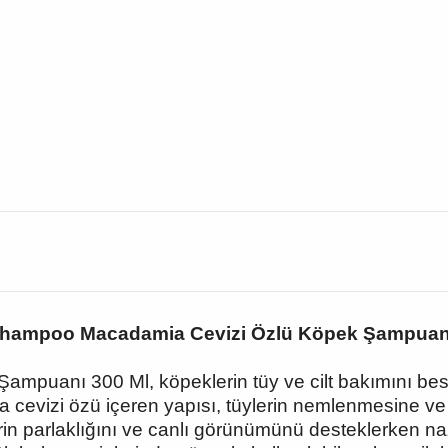
Shampoo Macadamia Cevizi Özlü Köpek Şampuan
mpuanı 300 Ml, köpeklerin tüy ve cilt bakımını besl
ia cevizi özü içeren yapısı, tüylerin nemlenmesine
rin parlaklığını ve canlı görünümünü desteklerken naz