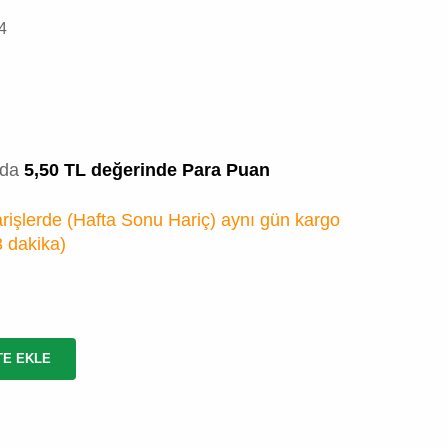
4
zda
5,50 TL değerinde Para Puan
rişlerde (Hafta Sonu Hariç) aynı gün kargo
3 dakika
)
TE EKLE