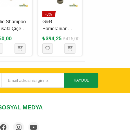
-5%
lie Shampoo
G&B
Karlie Lavander
ısafa Çiçeği
Pomeranian
Shampoo
lı Köpek
Köpek
Lavantalı Köpek
50,00
₺394,25
₺550,00
₺415,00
mpuanı 300
Şampuanı 250
Şampuanı 300
Ml
Ml
KAYDOL
SOSYAL MEDYA