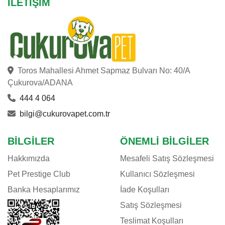
İLETIŞIM
Toros Mahallesi Ahmet Sapmaz Bulvarı No: 40/A
Çukurova/ADANA
444 4 064
bilgi@cukurovapet.com.tr
BILGILER
ÖNEMLI BILGILER
Hakkımızda
Mesafeli Satış Sözleşmesi
Pet Prestige Club
Kullanıcı Sözleşmesi
Banka Hesaplarımız
İade Koşulları
Satış Sözleşmesi
Teslimat Koşulları