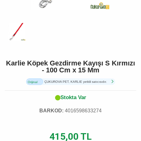
Karlie Köpek Gezdirme Kayışı S Kırmızı
- 100 Cm x 15 Mm
ÇUKUROVA PET, KARLIE yetkili satıcısıdır.
Orijinal
Ürün
Stokta Var
BARKOD:
4016598633274
415,00 TL