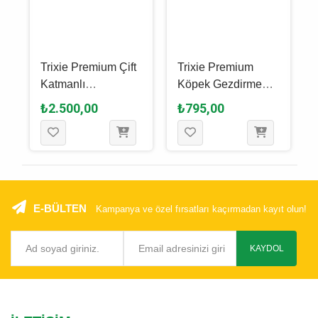
Trixie Premium Çift
Trixie Premium
Katmanlı
Köpek Gezdirme
k
Ayarlanabilir Köpek
Kayışı Xs, Su Yeşili,
₺2.500,00
₺795,00
-
Gezdirme Kayışı L -
1.2 M - 10 Mm
XL, Kum Beji, 2 M x
25 Mm
E-BÜLTEN
Kampanya ve özel fırsatları kaçırmadan kayıt olun!
KAYDOL