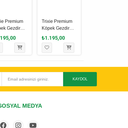
xie Premium
Trixie Premium
Trixie Be Nordıc
ek Gezdirme
Köpek Gezdirme
Ayarlanabilir
ışı M - L,
Kayışı M - L,
Köpek Gezdirme
.195,00
₺1.195,00
₺1.990,00
dal Sarısı, 1
Fuşya, 1 M - 20
Kayışı L - XL,
 20 Mm
Mm
Petrol Mavisi -
Açık Gri, 2 M x
13 Mm
KAYDOL
SOSYAL MEDYA