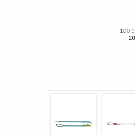
100 c
20