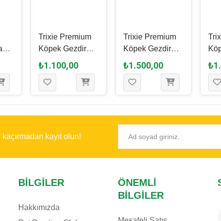
Trixie Premium
Trixie Premium
Tri
a
Köpek Gezdirme
Köpek Gezdirme
Köp
zı -
Kayışı Xs - S,
Kayışı M - L, Gri,
Kay
₺1.100,00
₺1.500,00
₺1
Lacivert, 1.2 M -
2 M - 20 Mm
Har
15 Mm
M -
ı kaçırmadan kayıt olun!
BILGILER
ÖNEMLI
BILGILER
Hakkımızda
Mesafeli Satış