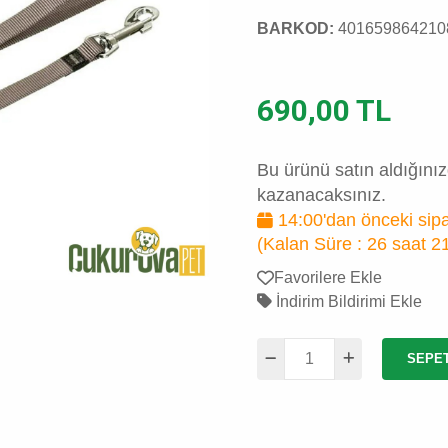
BARKOD:
401659864210
690,00 TL
Bu ürünü satın aldığını
kazanacaksınız.
14:00'dan önceki sipa
(Kalan Süre :
26 saat 2
Favorilere Ekle
İndirim Bildirimi Ekle
SEPE