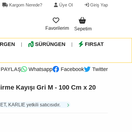
Kargom Nerede?
Üye Ol
Giriş Yap
Favorilerim
Sepetim
İRGEN
SÜRÜNGEN
FIRSAT
|
|
PAYLAŞ
Whatsapp
Facebook
Twitter
irme Kayışı Gri M - 100 Cm x 20
 KARLIE yetkili satıcısıdır.