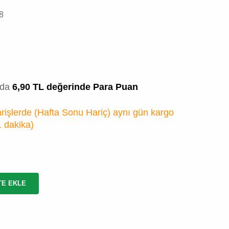
8
zda
6,90 TL değerinde Para Puan
rişlerde (Hafta Sonu Hariç) aynı gün kargo
1 dakika
)
TE EKLE