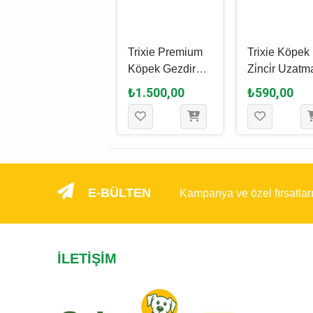
Trixie Premium
Trixie Premium
Trixie Köpek
Köpek Gezdirme
Köpek Gezdirme
Zi̇nci̇r Uzatm
Kayışı Xs - S,
Kayışı L - XL, Su
Tasması Kırmı
₺1.100,00
₺1.500,00
₺590,00
Pudra Pembesi,
Yeşili, 1 M - 25
1 M x 3 Mm
1.2 M - 15 Mm
Mm
E-BÜLTEN
Kampanya ve özel fırsatlar
İLETIŞIM