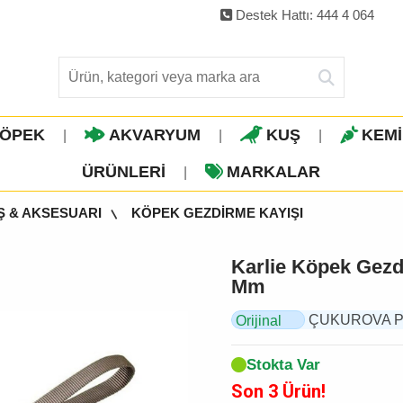
Destek Hattı: 444 4 064
ÖPEK
AKVARYUM
KUŞ
KEM
|
|
|
ÜRÜNLERI
MARKALAR
|
Ş & AKSESUARI
KÖPEK GEZDİRME KAYIŞI
Karlie Köpek Gezd
Mm
ÇUKUROVA PET,
Orijinal
Ürün
Stokta Var
Son 3 Ürün!