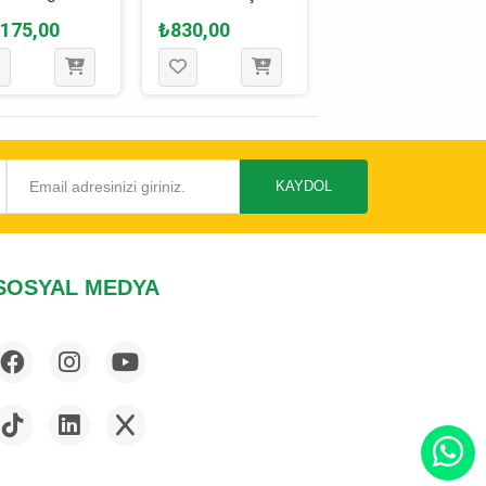
ek Oyuncağı
Köpek Oyuncağı
Getir Köpek
.175,00
₺830,00
₺50,00
 Cm
M - 15.5 Cm
Oyuncağı Siyah -
35 Cm
KAYDOL
SOSYAL MEDYA