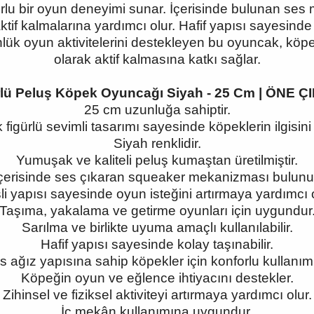
lu bir oyun deneyimi sunar. İçerisinde bulunan ses
if kalmalarına yardımcı olur. Hafif yapısı sayesinde 
Günlük oyun aktivitelerini destekleyen bu oyuncak, köp
olarak aktif kalmasına katkı sağlar.
rlü Peluş Köpek Oyuncağı Siyah - 25 Cm | ÖNE
25 cm uzunluğa sahiptir.
figürlü sevimli tasarımı sayesinde köpeklerin ilgisini
Siyah renklidir.
Yumuşak ve kaliteli peluş kumaştan üretilmiştir.
çerisinde ses çıkaran squeaker mekanizması bulunu
li yapısı sayesinde oyun isteğini artırmaya yardımcı o
Taşıma, yakalama ve getirme oyunları için uygundur
Sarılma ve birlikte uyuma amaçlı kullanılabilir.
Hafif yapısı sayesinde kolay taşınabilir.
 ağız yapısına sahip köpekler için konforlu kullanım
Köpeğin oyun ve eğlence ihtiyacını destekler.
Zihinsel ve fiziksel aktiviteyi artırmaya yardımcı olur.
İç mekân kullanımına uygundur.