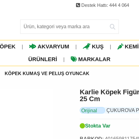
Destek Hattı: 444 4 064
ÖPEK
AKVARYUM
KUŞ
KEM
|
|
|
ÜRÜNLERI
MARKALAR
|
KÖPEK KUMAŞ VE PELUŞ OYUNCAK
Karlie Köpek Figü
25 Cm
ÇUKUROVA PET,
Orijinal
Ürün
Stokta Var
BARKOD:
401659811754