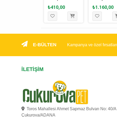
Gökkuşağı
Köpek Oyuncağı
Samuru Köp
₺885,00
₺410,00
₺1.160,00
Köpek Oyuncağı
30 Cm
Oyuncağı 30
22 x 12 x 6 Cm
E-BÜLTEN
Kampanya ve özel fırsatlar
İLETIŞIM
Toros Mahallesi Ahmet Sapmaz Bulvarı No: 40/A
Çukurova/ADANA