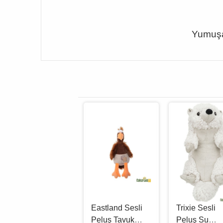
Yumuşa
Karlie Peluş
Eastland Sesli
Trixie Sesli
Kemik
Peluş Tavuk
Peluş Su