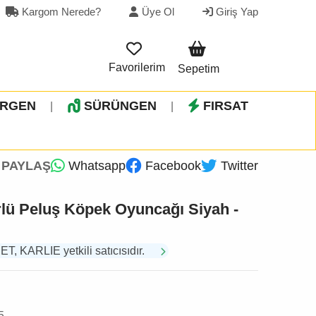
Kargom Nerede?
Üye Ol
Giriş Yap
Favorilerim
Sepetim
İRGEN
SÜRÜNGEN
FIRSAT
|
|
PAYLAŞ
Whatsapp
Facebook
Twitter
rlü Peluş Köpek Oyuncağı Siyah -
 KARLIE yetkili satıcısıdır.
5