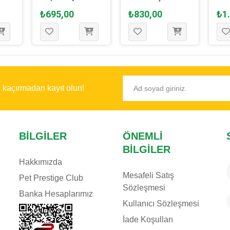
ek
20 Cm - 47 Cm
Kumaş Köpek
Köp
₺695,00
₺830,00
₺1
 Cm
Oyuncağı M - 17
75
Cm
ı kaçırmadan kayıt olun!
BILGILER
ÖNEMLI
BILGILER
Hakkımızda
Mesafeli Satış
Pet Prestige Club
Sözleşmesi
Banka Hesaplarımız
Kullanıcı Sözleşmesi
İade Koşulları