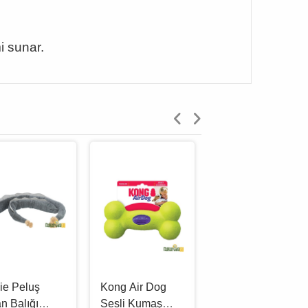
 sunar.
xie Peluş
Kong Air Dog
Pet Comfort Su
an Balığı
Sesli Kumaş
Geçirmez At -