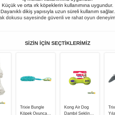
Küçük ve orta ırk köpeklerin kullanımına uygundur.
Dayanıklı dikiş yapısıyla uzun süreli kullanım sağlar.
k dokusu sayesinde güvenli ve rahat oyun deneyimi
SIZIN İÇIN SEÇTIKLERIMIZ
Trixie Bungle
Kong Air Dog
Tri
Köpek Oyuncak
Dambıl Şeklinde
Yıl