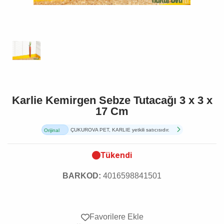
Karlie Kemirgen Sebze Tutacağı 3 x 3 x
17 Cm
ÇUKUROVA PET, KARLIE yetkili satıcısıdır.
Orijinal
Ürün
Tükendi
BARKOD:
4016598841501
Favorilere Ekle