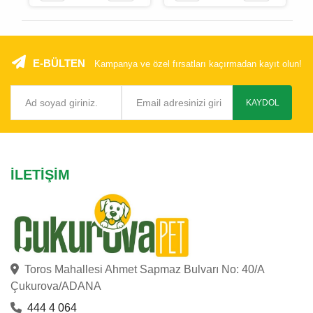
E-BÜLTEN
Kampanya ve özel fırsatları kaçırmadan kayıt olun!
KAYDOL
İLETIŞIM
Toros Mahallesi Ahmet Sapmaz Bulvarı No: 40/A
Çukurova/ADANA
444 4 064