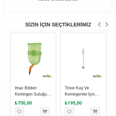
SIZIN İÇIN SEÇTIKLERIMIZ
Imac Bibber
Trixie Kuş Ve
Kemirgen Suluğu
Kemirgenler İçin
400 Ml
Metal Meyve
₺750,00
₺195,00
Çubuğu 20 Cm