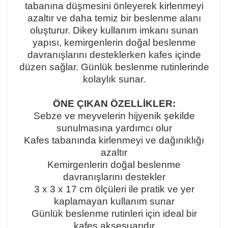
taban
ı
na d
üş
mesini
ö
nleyerek kirlenmeyi
azalt
ı
r ve daha temiz bir beslenme alan
ı
olu
ş
turur. Dikey kullan
ı
m imkan
ı
sunan
yap
ı
s
ı
, kemirgenlerin do
ğ
al beslenme
davran
ış
lar
ı
n
ı
desteklerken kafes i
ç
inde
d
ü
zen sa
ğ
lar. G
ü
nl
ü
k beslenme rutinlerinde
kolayl
ı
k sunar.
Ö
NE
Ç
IKAN
Ö
ZELL
İ
KLER:
Sebze ve meyvelerin hijyenik
ş
ekilde
sunulmas
ı
na yard
ı
mc
ı
olur
Kafes taban
ı
nda kirlenmeyi ve da
ğı
n
ı
kl
ığı
azalt
ı
r
Kemirgenlerin do
ğ
al beslenme
davran
ış
lar
ı
n
ı
destekler
3 x 3 x 17 cm
ö
l
çü
leri ile pratik ve yer
kaplamayan kullan
ı
m sunar
G
ü
nl
ü
k beslenme rutinleri i
ç
in ideal bir
kafes aksesuar
ı
d
ı
r