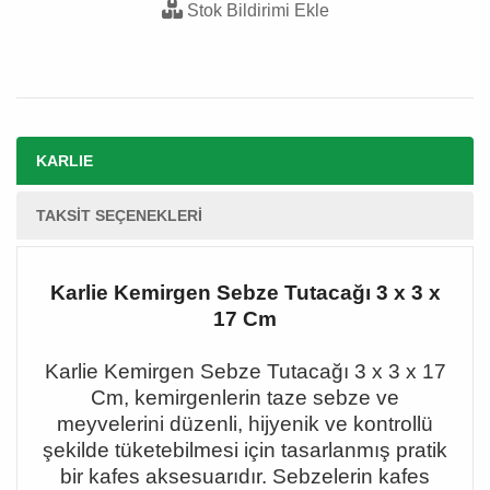
Stok Bildirimi Ekle
KARLIE
TAKSIT SEÇENEKLERI
Karlie Kemirgen Sebze Tutacağı 3 x 3 x
17 Cm
Karlie Kemirgen Sebze Tutaca
ğı
3 x 3 x 17
Cm, kemirgenlerin taze sebze ve
meyvelerini d
ü
zenli, hijyenik ve kontroll
ü
ş
ekilde t
ü
ketebilmesi i
ç
in tasarlanm
ış
pratik
bir kafes aksesuar
ı
d
ı
r. Sebzelerin kafes