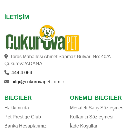
İLETIŞIM
Toros Mahallesi Ahmet Sapmaz Bulvarı No: 40/A
Çukurova/ADANA
444 4 064
bilgi@cukurovapet.com.tr
BILGILER
ÖNEMLI BILGILER
Hakkımızda
Mesafeli Satış Sözleşmesi
Pet Prestige Club
Kullanıcı Sözleşmesi
Banka Hesaplarımız
İade Koşulları