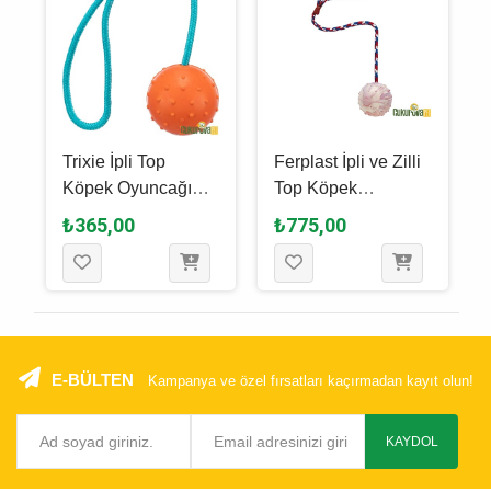
Trixie İpli Top
Ferplast İpli ve Zilli
Köpek Oyuncağı
Top Köpek
Karışık Renkli - 6 x
Oyuncağı M / 60 Cm
₺365,00
₺775,00
30 Cm
E-BÜLTEN
Kampanya ve özel fırsatları kaçırmadan kayıt olun!
KAYDOL