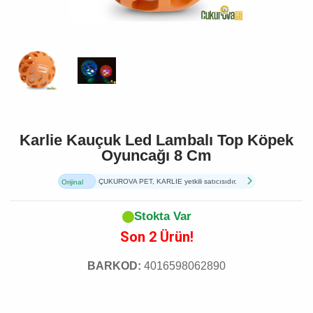
Karlie Kauçuk Led Lambalı Top Köpek
Oyuncağı 8 Cm
ÇUKUROVA PET, KARLIE yetkili satıcısıdır.
Orijinal
Ürün
Stokta Var
Son 2 Ürün!
BARKOD:
4016598062890