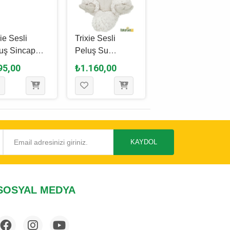
xie Sesli
Trixie Sesli
Kong Air Dog
uş Sincap
Peluş Su
Sesli Kumaş
ek Oyuncağı
Samuru Köpek
Köpek Oyuncağı
95,00
₺1.160,00
₺640,00
 Cm
Oyuncağı 30 Cm
S - 11.5 Cm
KAYDOL
SOSYAL MEDYA