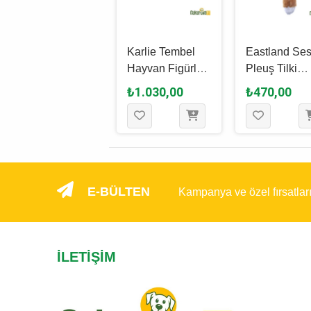
Eastland Öten
Karlie Tembel
Eastland Ses
Peluş Ördek
Hayvan Figürlü
Pleuş Tilki
Köpek Oyuncağı
Peluş Köpek
Köpek Oyunc
₺300,00
₺1.030,00
₺470,00
26 x 8 Cm
Oyuncağı 18 Cm
42 Cm
E-BÜLTEN
Kampanya ve özel fırsatlar
İLETIŞIM