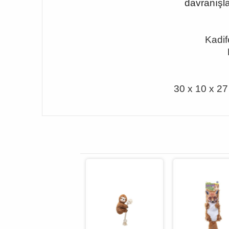
davranışla
Kadif
30 x 10 x 27 