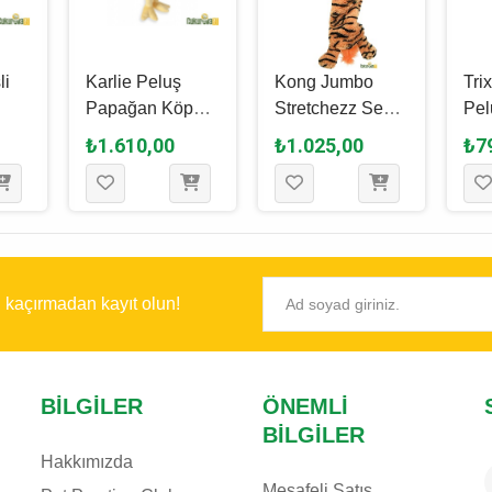
li
Karlie Peluş
Kong Jumbo
Tri
Papağan Köpek
Stretchezz Sesli
Pel
ağı
Oyuncağı 38 Cm
Peluş Kaplan
Köp
₺1.610,00
₺1.025,00
₺7
Köpek Oyuncağı
28
XL - 100 Cm
ı kaçırmadan kayıt olun!
BILGILER
ÖNEMLI
BILGILER
Hakkımızda
Mesafeli Satış