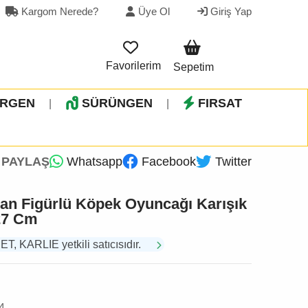
Kargom Nerede?
Üye Ol
Giriş Yap
Favorilerim
Sepetim
İRGEN
SÜRÜNGEN
FIRSAT
|
|
PAYLAŞ
Whatsapp
Facebook
Twitter
van Figürlü Köpek Oyuncağı Karışık
 27 Cm
 KARLIE yetkili satıcısıdır.
4