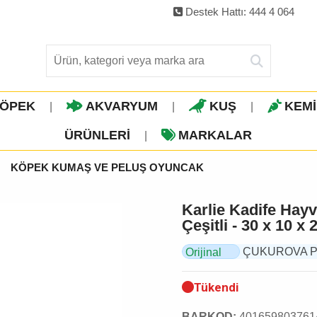
Destek Hattı: 444 4 064
ÖPEK
AKVARYUM
KUŞ
KEM
|
|
|
ÜRÜNLERI
MARKALAR
|
KÖPEK KUMAŞ VE PELUŞ OYUNCAK
Karlie Kadife Hay
Çeşitli - 30 x 10 x
ÇUKUROVA PET,
Orijinal
Ürün
Tükendi
BARKOD:
401659803761