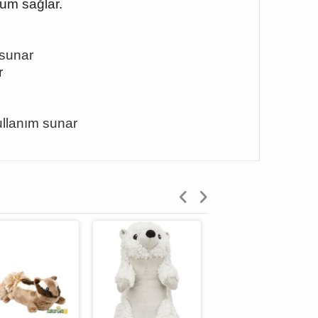
yum sağlar.
 sunar
r
kullanım sunar