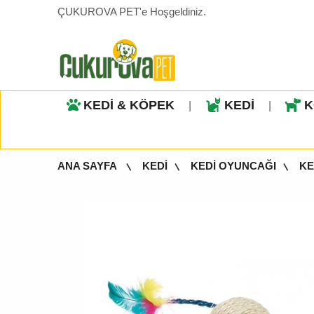
ÇUKUROVA PET'e Hoşgeldiniz.
KEDİ & KÖPEK
KEDİ
K
|
|
ANA SAYFA
KEDİ
KEDİ OYUNCAĞI
KE