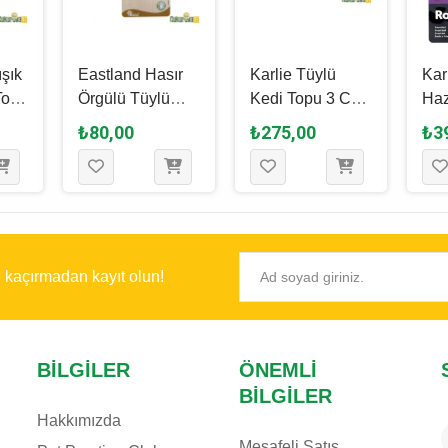
ışık
Eastland Hasır
Karlie Tüylü
Kar
Topu
Örgülü Tüylü
Kedi Topu 3 Cm
Haz
t
Kedi Topu 4 Cm
- 4 Adet
Top
₺80,00
₺275,00
₺3
Cm
ı kaçırmadan kayıt olun!
BILGILER
ÖNEMLI
BILGILER
Hakkımızda
Mesafeli Satış