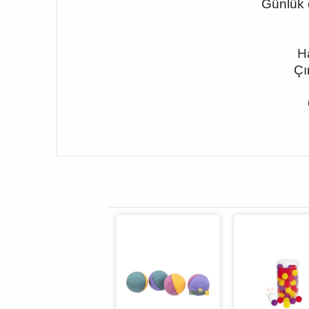
Günlük o
Ha
Çı