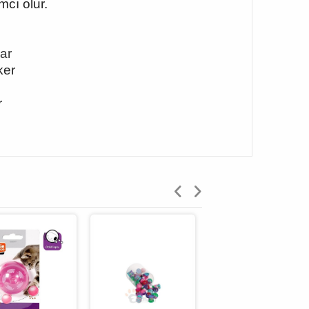
mcı olur.
nar
ker
r