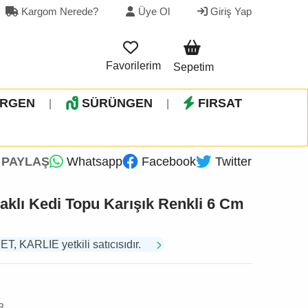
Kargom Nerede?
Üye Ol
Giriş Yap
Favorilerim
Sepetim
İRGEN
SÜRÜNGEN
FIRSAT
|
|
PAYLAŞ
Whatsapp
Facebook
Twitter
raklı Kedi Topu Karışık Renkli 6 Cm
 KARLIE yetkili satıcısıdır.
3