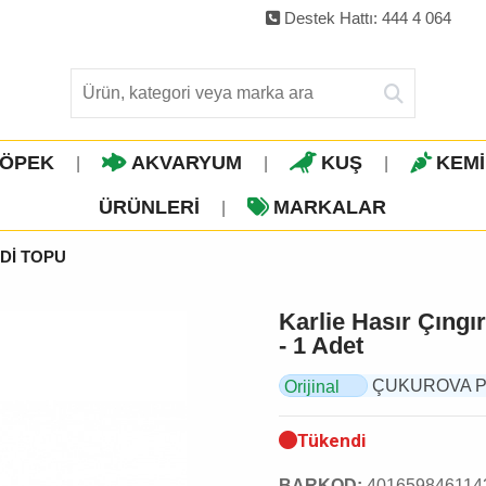
Destek Hattı: 444 4 064
ÖPEK
AKVARYUM
KUŞ
KEM
|
|
|
ÜRÜNLERI
MARKALAR
|
Dİ TOPU
Karlie Hasır Çıngı
- 1 Adet
ÇUKUROVA PET,
Orijinal
Ürün
Tükendi
BARKOD:
401659846114