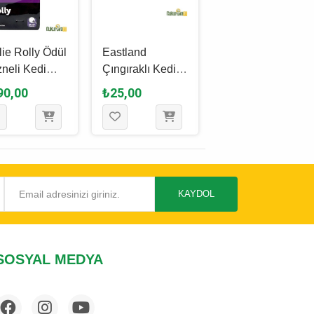
lie Rolly Ödül
Eastland
Trixie Top İçinde
neli Kedi
Çıngıraklı Kedi
Peluş Fare Kedi
u Pembe 5.5
Oyuncağı Karışık
Oyuncağı Karışık
90,00
₺25,00
₺220,00
Çeşitli 1 Adet
Renkli 6 Cm - 1
Adet
KAYDOL
SOSYAL MEDYA