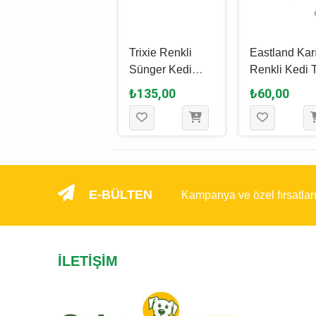
Eastland
Trixie Renkli
Eastland Kar
Düğümlü İp Kedi
Sünger Kedi
Renkli Kedi 
Topu 4.5 Cm
Topu Karışık
5 Cm - 1 Ade
₺70,00
₺135,00
₺60,00
Renkli 4.3 Cm -
1 Adet
E-BÜLTEN
Kampanya ve özel fırsatlar
İLETIŞIM