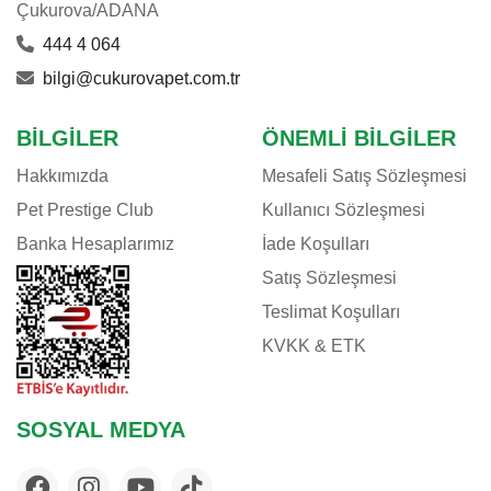
Çukurova/ADANA
444 4 064
bilgi@cukurovapet.com.tr
BILGILER
ÖNEMLI BILGILER
Hakkımızda
Mesafeli Satış Sözleşmesi
Pet Prestige Club
Kullanıcı Sözleşmesi
Banka Hesaplarımız
İade Koşulları
Satış Sözleşmesi
Teslimat Koşulları
KVKK & ETK
SOSYAL MEDYA