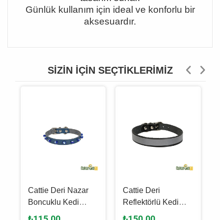
Günlük kullanım için ideal ve konforlu bir
aksesuardır.
SIZIN İÇIN SEÇTIKLERIMIZ
Cattie Deri Nazar
Cattie Deri
Boncuklu Kedi
Reflektörlü Kedi
/
Boyun Tasması
Boyun Tasması
₺115,00
₺150,00